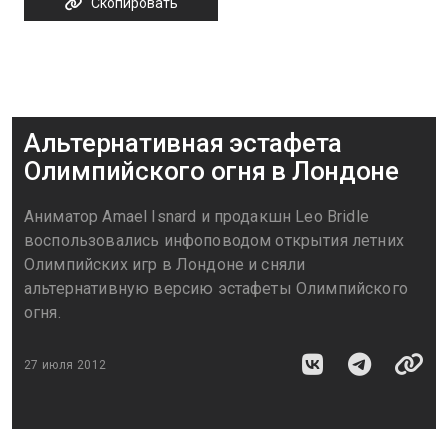
Скопировать
Альтернативная эстафета
Олимпийского огня в Лондоне
Аниматор Amael Isnard и продакшн Leo Bridle
воспользовались инфоповодом открытия летних
Олимпийских игр в Лондоне и сняли
альтернативную версию эстафеты Олимпийского
огня.
27 июля 2012