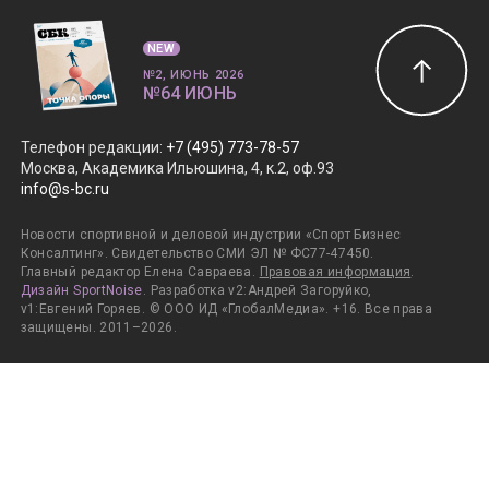
NEW
№2, ИЮНЬ 2026
№64 ИЮНЬ
Телефон редакции
:
+7 (495) 773-78-57
Москва, Академика Ильюшина, 4, к.2, оф.93
info@s-bc.ru
Новости спортивной и деловой индустрии «Спорт Бизнес
Консалтинг». Свидетельство СМИ ЭЛ № ФС77-47450.
Главный редактор Елена Савраева.
Правовая информация
.
Дизайн SportNoise
. Разработка v2:Андрей Загоруйко,
v1:Евгений Горяев. © ООО ИД «ГлобалМедиа». +16. Все права
защищены. 2011–2026.