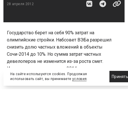
28 апреля 2012
Государство берет на себя 90% затрат на
олимпийские стройки. Набсовет ВЭБа разрешил
снизить долю частных вложений в объекты
Сочи-2014 до 10%. Но сумма затрат частных
девелоперов не изменится из-за роста смет.
Инвесторы рискуют: после 2014 года на рынок
На сайте используются cookies. Продолжая
может быть выброшено огромное количество
Принят
использовать сайт, вы принимаете
условия
.
невостребованного жилья и гостиничных номеров.
Наблюдательный совет госкорпорации ВЭБ меняет
схему финансирования олимпийских проектов.
Сейчас доля вложений частных инвесторов
объектов Сочи-2014 составляет 30% от общего
объема инвестиций, 70% финансирования