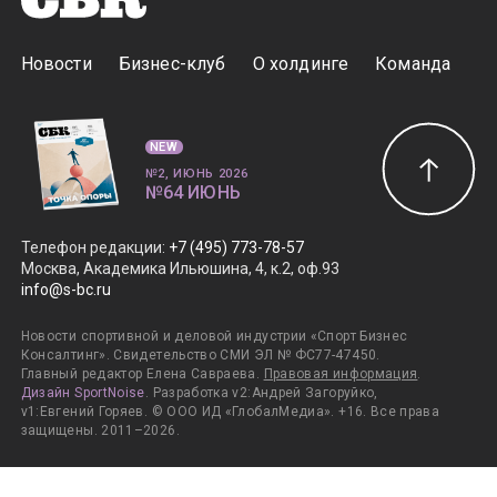
Новости
Бизнес-клуб
О холдинге
Команда
NEW
№2, ИЮНЬ 2026
№64 ИЮНЬ
Телефон редакции
:
+7 (495) 773-78-57
Москва, Академика Ильюшина, 4, к.2, оф.93
info@s-bc.ru
Новости спортивной и деловой индустрии «Спорт Бизнес
Консалтинг». Свидетельство СМИ ЭЛ № ФС77-47450.
Главный редактор Елена Савраева.
Правовая информация
.
Дизайн SportNoise
. Разработка v2:Андрей Загоруйко,
v1:Евгений Горяев. © ООО ИД «ГлобалМедиа». +16. Все права
защищены. 2011–2026.