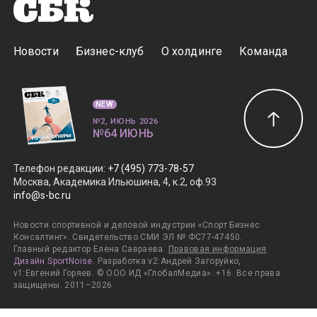
Новости
Бизнес-клуб
О холдинге
Команда
NEW
№2, ИЮНЬ 2026
№64 ИЮНЬ
Телефон редакции
:
+7 (495) 773-78-57
Москва, Академика Ильюшина, 4, к.2, оф.93
info@s-bc.ru
Новости спортивной и деловой индустрии «Спорт Бизнес
Консалтинг». Свидетельство СМИ ЭЛ № ФС77-47450.
Главный редактор Елена Савраева.
Правовая информация
.
Дизайн SportNoise
. Разработка v2:Андрей Загоруйко,
v1:Евгений Горяев. © ООО ИД «ГлобалМедиа». +16. Все права
защищены. 2011–2026.