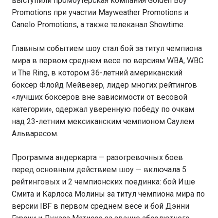
выступили промоутерская компания Golden Boy
Promotions при участии Mayweather Promotions и
Canelo Promotions, а также телеканал Showtime.
Главным событием шоу стал бой за титул чемпиона
мира в первом среднем весе по версиям WBA, WBC
и The Ring, в котором 36-летний американский
боксер Флойд Мейвезер, лидер многих рейтингов
«лучших боксеров вне зависимости от весовой
категории», одержал уверенную победу по очкам
над 23-летним мексиканским чемпионом Саулем
Альваресом.
Программа андеркарта — разогревочных боев
перед основным действием шоу — включала 5
рейтинговых и 2 чемпионских поединка: бой Ише
Смита и Карлоса Молины за титул чемпиона мира по
версии IBF в первом среднем весе и бой Дэнни