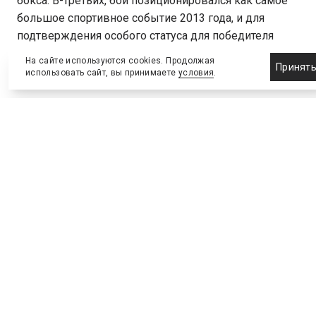
бокса. В-третьих, бой позиционировался как самое
большое спортивное событие 2013 года, и для
подтверждения особого статуса для победителя
были созданы эксклюзивные чемпионские пояса.
На сайте используются cookies. Продолжая
Принят
использовать сайт, вы принимаете
условия
.
Бокс в наборе «Хэппи-Мил»
Агрессивная маркетинговая стратегия сопутствует
каждому крупному спортивному соревнованию в
США, ставя их по масштабам продвижения в один
ряд с голливудскими блокбастерами. Слоган,
который все болельщики могли увидеть на
официальной афише Mayweather vs. Canelo, — The
One. Смысл в том, что по окончании боя между
двумя до этого непобедимыми чемпионами только
один из них продолжит карьеру без поражений в
послужном списке. Рекламные афиши часто