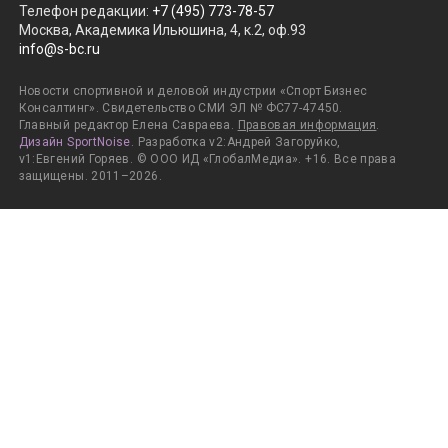
Телефон редакции
:
+7 (495) 773-78-57
Москва, Академика Ильюшина, 4, к.2, оф.93
info@s-bc.ru
Новости спортивной и деловой индустрии «Спорт Бизнес
Консалтинг». Свидетельство СМИ ЭЛ № ФС77-47450.
Главный редактор Елена Савраева.
Правовая информация
.
Дизайн SportNoise
. Разработка v2:Андрей Загоруйко,
v1:Евгений Горяев. © ООО ИД «ГлобалМедиа». +16. Все права
защищены. 2011–2026.