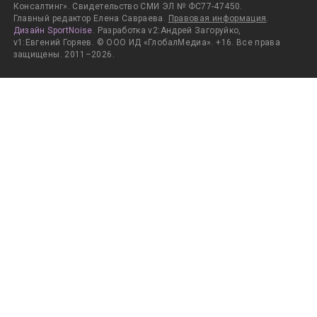
Консалтинг». Свидетельство СМИ ЭЛ № ФС77-47450.
Главный редактор Елена Савраева.
Правовая информация
.
Дизайн SportNoise
. Разработка v2:Андрей Загоруйко,
v1:Евгений Горяев. © ООО ИД «ГлобалМедиа». +16. Все права
защищены. 2011–2026.