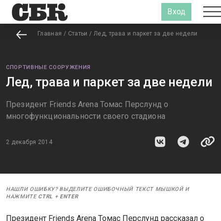
Вход
Главная
/
Статьи
/
Лед, трава и паркет за две недели
СПОРТИВНЫЕ СООРУЖЕНИЯ
Лед, трава и паркет за две недели
Президент Friends Arena Томас Перслунд о
многофункциональности своего стадиона
2 декабря 2014
НАШЛИ ОШИБКУ? ВЫДЕЛИТЕ ОШИБОЧНЫЙ ТЕКСТ МЫШКОЙ И
НАЖМИТЕ
CTRL
+
ENTER
Президент Friends Arena Томас Перслунд рассказал о