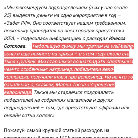
«Мы рекомендуем подразделениям (а их у нас около
25) выделять деньги на одно мероприятие в год –
«Забег.РФ». Оно соответствует нашим требованиям,
поскольку проводится во всех городах присутствия
IKEA, – поделилась информацией о расходах
Инесса
Сотскова
. –
Небольшую сумму мы тратим на well-being-
зоны и еще немного на призы – в этом году около ста
тысяч рублей. Мы стараемся вознаградить спортсмена
чем-то особенным: например, победители вело-
челленджа получили книги про велосипед. Но не что-то
банальное, а, скажем, Марка Твена «Укрощение
велосипеда.
Также мы стараемся поздравлять
победителей на собраниях магазинов и других
подразделений – там, где присутствуют оффлайн или
онлайн сотни коллег
».
Пожалуй, самой крупной статьей расходов на