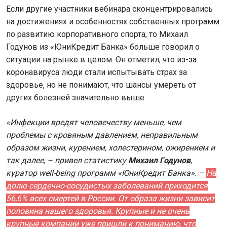
Если другие участники вебинара сконцентрировались
на достижениях и особенностях собственных программ
по развитию корпоративного спорта, то Михаил
Годунов из «ЮниКредит Банка» больше говорил о
ситуации на рынке в целом. Он отметил, что из-за
коронавируса люди стали испытывать страх за
здоровье, но не понимают, что шансы умереть от
других болезней значительно выше.
«Инфекции вредят человечеству меньше, чем
проблемы с кровяным давлением, неправильным
образом жизни, курением, холестерином, ожирением и
так далее, – привел статистику
Михаил
Годунов
,
куратор well-being программ «ЮниКредит Банка». –
На
долю сердечно-сосудистых заболеваний приходится
56,6% всех смертей в России. От образа жизни зависит
половина нашего здоровья. Крупные и не очень
крупные компании уже пришли к пониманию, что