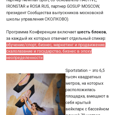
IRONSTAR и ROSA RUS, партнер GOSUP MOSCOW,
президент Сообщества выпускников московской
школы управления СКОЛКОВО).
Программа Конференции включает
шесть блоков
,
за каждый их которых отвечает отдельный спикер:
обучение/спорт, бизнес, маркетинг и продвижение,
скалолазание и государство, бизнес в эпоху
неопределенности.
Sportstation – это 6,5
тысяч квадратных
метров, на которых
расположилась
площадка, вмещают в
себя крытый
вейкпарк с бассейном