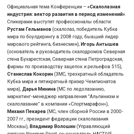
Официальная тема Конференции –
«Скалолазная
индустрия: вектор развития в период изменений»
.
Спикерами выступят профессионалы области:
Рустам Гельманов
(скалолаз, победитель Кубка
мира по боулдерингу в 2008 году, бывший лидер
мирового рейтинга, бизнесмен),
Игорь Антышев
(основатель и руководитель скалодромов Северная
стена Бухарестская, Северная стена Петроградская,
фирмы по производству зацепок и рельефов 515),
Станислав Кокорин
(ЗМС, трехкратный обладатель
Кубка мира и пятикратный призер Чемпионатов
мира),
Дарья Минина
(МС по ледолазанию,
маркетинг-менеджер направления ”Альпинизм и
скалолазание” в компании «Спортмарафон»),
Михаил Пекарев
(МС, член сборной России в 2000-
2007 гг., президент федерации скалолазания
Москвы),
Владимир Волошин
(Управляющий
партнер Newman Sport, со-основатель HACTIVE,