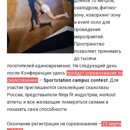
длиной 70 метров,
скалодром, фитнес-
зону, коворкинг-зону
и event-холл для
проведения
мероприятий.
Пространство
позволяет принимать
до тысячи
посетителей единовременно. На следующий день
после Конференции здесь
пройдут соревнования по
скалолазанию
–
Sportstation campus contest
. Для
участия приглашаются сильнейшие скалолазы
России, представители Ninja fit индустрии, workout
атлеты и все желающие помериться силами и
показать свои способности.
Окончание регистрации на соревнования –
25 марта