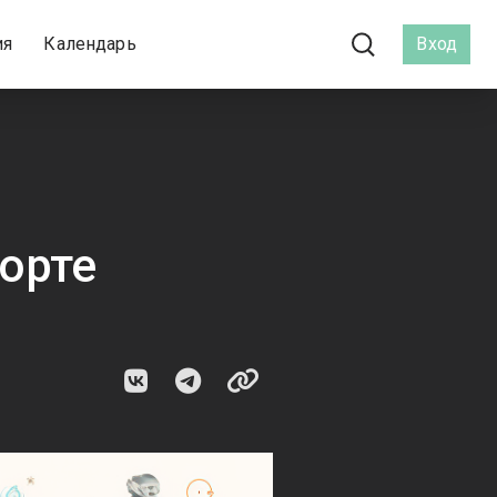
ия
Календарь
Вход
орте