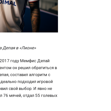
а Депая в «Лионе»
В 2017 году Мемфис Депай
гентом он решил обратиться в
епая, составил алгоритм с
идеально подходил игровой
овил свой выбор. И явно не
л 76 мячей, отдал 55 голевых