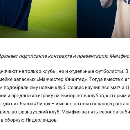
ображает подписание контракта и презентацию Мемфис
дничают не только клубы, но и отдельные футболисты. 
мейке запасных «Манчестер Юнайтед». Тогда вместе с а
ам подобрали ему новый клуб. Сервис изучил все матчи Д
ний и предложил игроку на выбор пять клубов, которым 
реди них был и «Лион» – именно на нем голландец остан
ись во французский клуб, Мемфис за пять сезонов заби
я в сборную Нидерландов.