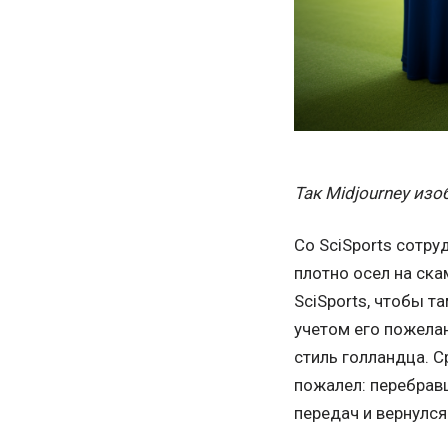
Так Midjourney из
Со SciSports сотру
плотно осел на ска
SciSports, чтобы т
учетом его пожела
стиль голландца. С
пожалел: перебравш
передач и вернулс