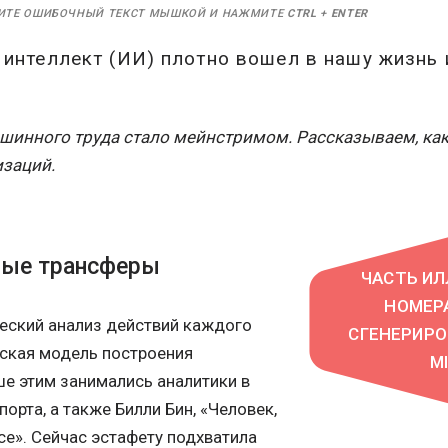
ИТЕ ОШИБОЧНЫЙ ТЕКСТ МЫШКОЙ И НАЖМИТЕ
CTRL
+
ENTER
интеллект (ИИ) плотно вошел в нашу жизнь 
инного труда стало мейнстримом. Рассказываем, как
изаций.
ные трансферы
ЧАСТЬ ИЛ
НОМЕР
ческий анализ действий каждого
СГЕНЕРИР
еская модель построения
M
ше этим занимались аналитики в
орта, а также Билли Бин, «Человек,
се». Сейчас эстафету подхватила