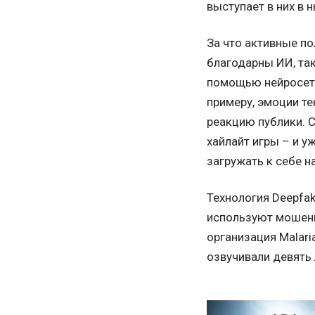
выступает в них в 
За что активные п
благодарны ИИ, так 
помощью нейросеть
примеру, эмоции т
реакцию публики. С
хайлайт игры – и у
загружать к себе на
Технология Deepfa
используют мошенн
организация Malari
озвучивали девять