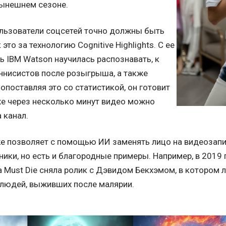
нынешнем сезоне.
ользователи соцсетей точно должны быть
это за технологию Cognitive Highlights. С ее
 IBM Watson научилась распознавать, к
еннисистов после розыгрыша, а также
опоставляя это со статистикой, он готовит
же через несколько минут видео можно
 канал.
ke позволяет с помощью ИИ заменять лицо на видеозапи
ики, но есть и благородные примеры. Например, в 2019
a Must Die сняла ролик с Дэвидом Бекхэмом, в котором 
 людей, выживших после малярии.