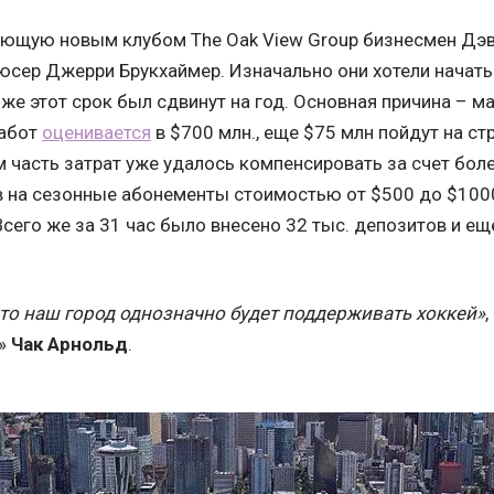
ющую новым клубом The Oak View Group бизнесмен Дэ
юсер Джерри Брукхаймер. Изначально они хотели начать
зже этот срок был сдвинут на год. Основная причина – 
работ
оценивается
в $700 млн., еще $75 млн пойдут на с
м часть затрат уже удалось компенсировать за счет бол
 на сезонные абонементы стоимостью от $500 до $1000
Всего же за 31 час было внесено 32 тыс. депозитов и ещ
что наш город однозначно будет поддерживать хоккей»
с»
Чак Арнольд
.