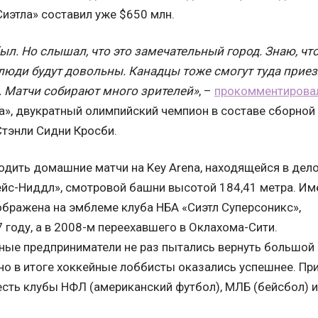
иэтла» составил уже $650 млн.
был. Но слышал, что это замечательный город. Знаю, ч
люди будут довольны. Канадцы тоже смогут туда прие
. Матчи собирают много зрителей»
, –
прокомментирова
га», двукратный олимпийский чемпион в составе сборной
Стэнли Сидни Кросби.
одить домашние матчи на Key Arena, находящейся в дел
пейс-Ниддл», смотровой башни высотой 184,41 метра. Им
ображена на эмблеме клуба НБА «Сиэтл Суперсоникс»,
 году, а в 2008-м переехавшего в Оклахома-Сити.
ные предприниматели не раз пытались вернуть большой
 но в итоге хоккейные лоббисты оказались успешнее. Пр
есть клубы НФЛ (американский футбол), МЛБ (бейсбол) и