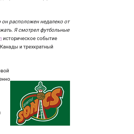
то он расположен недалеко от
зжать. Я смотрел футбольные
л
историческое событие
 Канады и трехкратный
овой
енно
и