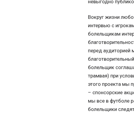
невыгодно публико
Вокруг жизни любог
интервью с игрокам
болельщикам интер
благотворительнос
перед аудиторией м
благотворительный 
болельщик соглаша
трамвая) при усло
этого проекта мы 
– спонсорские акци
мы все в футболе р
болельщики следят 