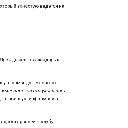
который зачастую ведется на
Прежде всего календарь и
инуть команду. Тут важно
римечание: на это указывает
 достоверную информацию,
о односторонней – клубу