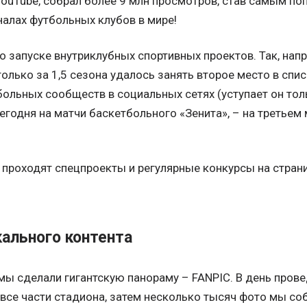
 YouTube, собрал более 9 млн просмотров, став самым 
налах футбольных клубов в мире!
о запуске внутриклубных спортивных проектов. Так, нап
только за 1,5 сезона удалось занять второе место в сп
ольных сообществ в социальных сетях (уступает он тол
егодня на матчи баскетбольного «Зенита», – на третьем 
 проходят спецпроекты и регулярные конкурсы на страни
ального контента
мы сделали гигантскую панораму – FANPIC. В день прове
все части стадиона, затем несколько тысяч фото мы со