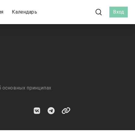
ия
Календарь
Вход
об основных принципах