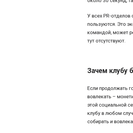
около 30 секунд, т
У всех PR-отделов 
пользуются. Это эк
командой, может ре
тут отсутствуют.
Зачем клубу 
Если продолжать г
вовлекать – монети
этой социальной се
клубу в любом случ
собирать и вовлек