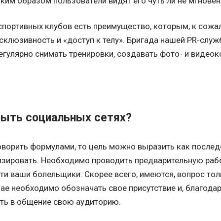
аким образом пользователи видят его чуть ли не мгновен
спортивных клубов есть преимущество, которым, к сожал
склюзивность и «доступ к телу». Бригада нашей PR-служ
гулярно снимать тренировки, создавать фото- и видеок
быть социальных сетях?
оворить формулами, то цель можно выразить как послед
зировать. Необходимо проводить предварительную работ
ти ваши болельщики. Скорее всего, имеются, вопрос толь
ае необходимо обозначать свое присутствие и, благодар
ать в общение свою аудиторию.