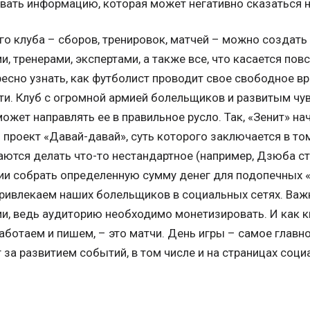
вать информацию, которая может негативно сказаться н
о клуба – сборов, тренировок, матчей – можно создать 
и, тренерами, экспертами, а также все, что касается по
есно узнать, как футболист проводит свое свободное вр
ти. Клуб с огромной армией болельщиков и развитым чу
ожет направлять ее в правильное русло. Так, «Зенит» н
проект «Давай-давай», суть которого заключается в том,
ются делать что-то нестандартное (например, Дзюба с
вии собрать определенную сумму денег для подопечных
привлекаем наших болельщиков в социальных сетях. Ва
и, ведь аудиторию необходимо монетизировать. И как к
аботаем и пишем, – это матчи. День игры – самое главно
за развитием событий, в том числе и на страницах соци