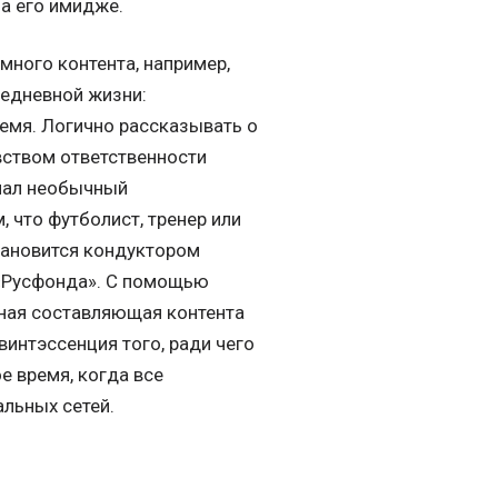
а его имидже.
много контента, например,
вседневной жизни:
емя. Логично рассказывать о
вством ответственности
ачал необычный
 что футболист, тренер или
тановится кондуктором
 «Русфонда». С помощью
жная составляющая контента
винтэссенция того, ради чего
е время, когда все
альных сетей.