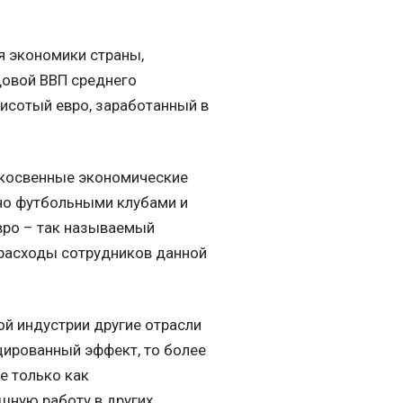
я экономики страны,
довой ВВП среднего
тисотый евро, заработанный в
и косвенные экономические
но футбольными клубами и
евро – так называемый
расходы сотрудников данной
ой индустрии другие отрасли
ированный эффект, то более
е только как
шную работу в других