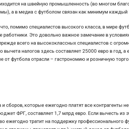
риходится на швейную промышленность (во многом благо
рмы), а в медиа с футболом связан как минимум каждый
 что, помимо специалистов высокого класса, в мире фу
 работники. Это довольно важное замечание в условиях
прежде всего на высококлассных специалистов с огром
о вычета налогов здесь составляет 25000 евро в год, а 
е от футбола отрасли – гастрономию и розничную торго
 и сборов, которые ежегодно платят все контрагенты н
джет ФРГ, составляет 1,7 млрд евро. Если вычесть из э
во ежегодно тратит на поддержку профессионального фу