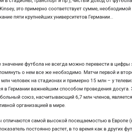
и в стадионы, транспорт и пр.), чистый доход от футбола
Kinsey, это примерно соответствует сумме, необходимой
жание пяти крупнейших университетов Германии…
 значение футбола не всегда можно перевести в цифры
помянуть о нем все же необходимо. Матчи первой и вто
млн человек на стадионах и примерно 15 млн – у телеви
ся в Германии важнейшим способом проведения досуга. Э
тбольный союз, насчитывающий 6,7 млн членов, являетс
тивной организацией в мире.
 отличаются самой высокой посещаемостью в Европе (в
 показатель постоянно растет, в то время как в других ф