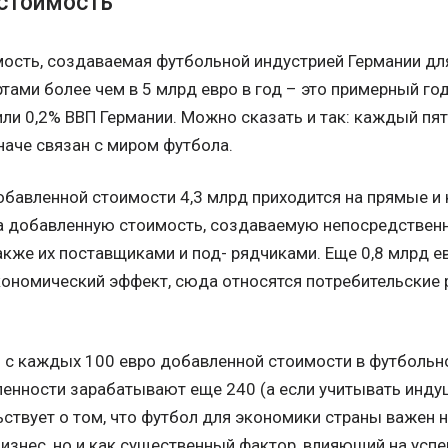
стоимость
ость, создаваемая футбольной индустрией Германии дл
тами более чем в 5 млрд евро в год – это примерный го
ли 0,2% ВВП Германии. Можно сказать и так: каждый пя
иначе связан с миром футбола.
добавленной стоимости 4,3 млрд приходится на прямые 
на добавленную стоимость, создаваемую непосредствен
акже их поставщиками и под- рядчиками. Еще 0,8 млрд 
ономический эффект, сюда относятся потребительские 
о с каждых 100 евро добавленной стоимости в футбольн
нности зарабатывают еще 240 (а если учитывать индуц
ьствует о том, что футбол для экономики страны важен н
изнес, но и как существенный фактор, влияющий на успе