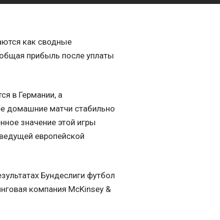
аются как сводные
х общая прибыль после уплаты
я в Германии, а
 ее домашние матчи стабильно
нное значение этой игры
 ведущей европейской
езультатах Бундеслиги футбол
инговая компания McKinsey &