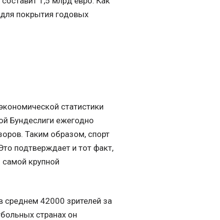
 составит 1,5 млрд евро. Как
 для покрытия годовых
 экономической статистики
рой Бундеслиги ежегодно
зоров. Таким образом, спорт
то подтверждает и тот факт,
я самой крупной
 среднем 42000 зрителей за
утбольных странах он