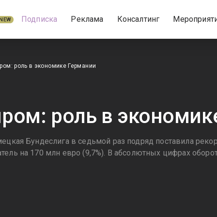
Подписка
Реклама
Консалтинг
Мероприят
NEW
ром: роль в экономике Германии
ром: роль в экономик
мецкая Бундеслига в седьмой раз подряд поставила рекор
тель на 170 млн евро (9,7%). В абсолютных цифрах оборо