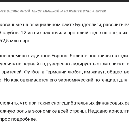
ИТЕ ОШИБОЧНЫЙ ТЕКСТ МЫШКОЙ И НАЖМИТЕ
CTRL
+
ENTER
икованные на официальном сайте Бундеслиги, рассчитыв
 клубов: 12 из них закончили прошлый год в плюсе, а и
52,5 млн евро.
осещаемых стадионов Европы больше половины находитс
ссия» не первый год уверенно лидирует в этом списке:
зрителей. Футбол в Германии любят, им живут, обществе
о. Но как оценивается его экономический потенциал для
оложить, что при таких сногсшибательных финансовых р
важную роль в экономике всей страны. Недавно консалт
опрос подробнее.