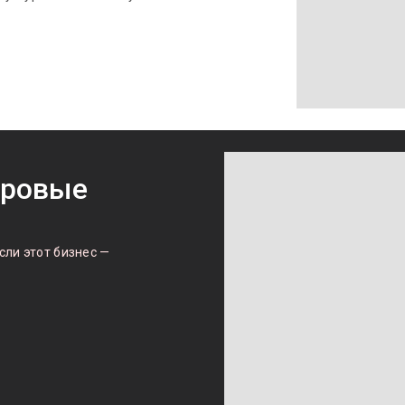
оровые
сли этот бизнес —