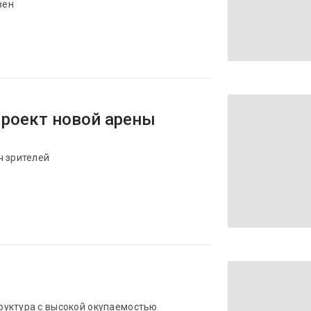
вен
Проект новой арены
ч зрителей
руктура с высокой окупаемостью