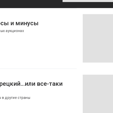
люсы и минусы
ных аукционах
урецкий…или все-таки
 в другие страны