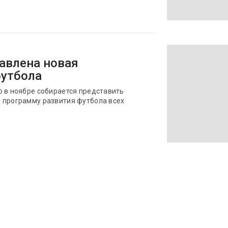
тавлена новая
футбола
о в ноябре собирается представить
 программу развития футбола всех