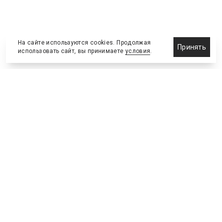
На сайте используются cookies. Продолжая
Принять
использовать сайт, вы принимаете
условия
.
Назначения и отставки
Выставки и конференции
Новости партнеров
Право
Спортивные сооружения
Соглашения и сделки
Спортивные мероприятия
Образование и карьера
Реклама и маркетинг
Технологии