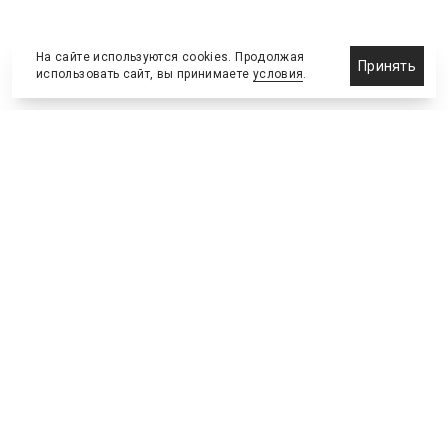
На сайте используются cookies. Продолжая
Принять
использовать сайт, вы принимаете
условия
.
Назначения и отставки
Выставки и конференции
Новости партнеров
Право
Спортивные сооружения
Соглашения и сделки
Спортивные мероприятия
Образование и карьера
Реклама и маркетинг
Технологии
Инвестиции и финансы
Управленческие решения