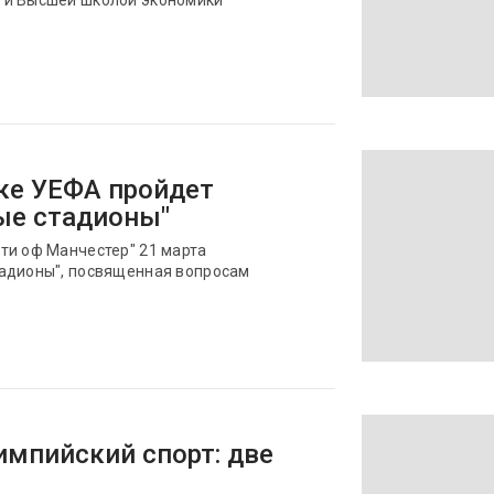
 и Высшей школой экономики
ке УЕФА пройдет
ые стадионы"
ти оф Манчестер" 21 марта
тадионы", посвященная вопросам
импийский спорт: две