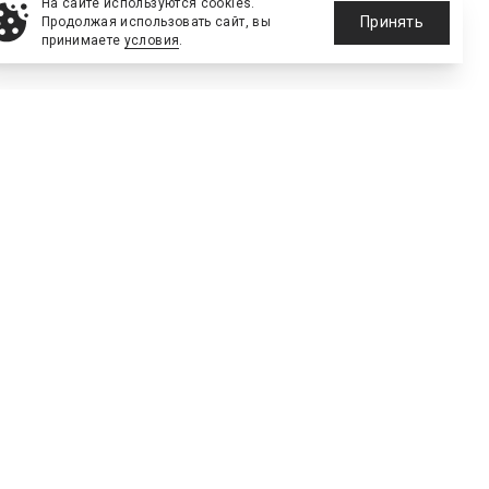
На сайте используются cookies.
Принять
Продолжая использовать сайт, вы
принимаете
условия
.
е сооружения
тинг
Технологии
Голос рынка
172