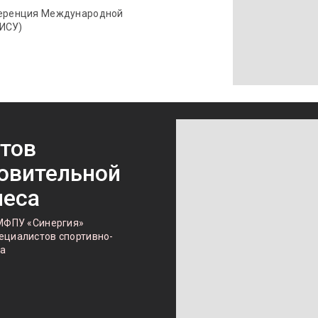
нференция Международной
ФИСУ)
тов
овительной
неса
 МФПУ «Синергия»
пециалистов спортивно-
са