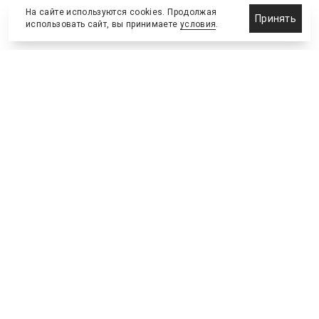
На сайте используются cookies. Продолжая
Принять
использовать сайт, вы принимаете
условия
.
Назначения и отставки
Выставки и конференции
Новости партнеров
Право
Спортивные сооружения
Соглашения и сделки
Спортивные мероприятия
Образование и карьера
Реклама и маркетинг
Технологии
Инвестиции и финансы
Управленческие решения