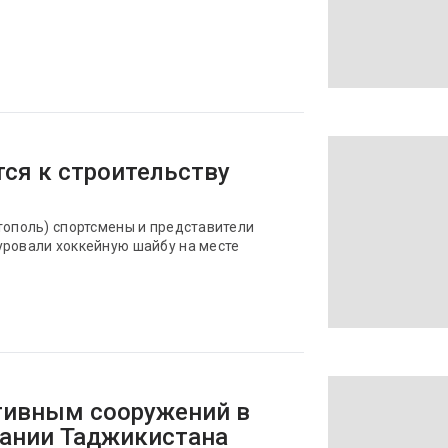
тся к строительству
тополь) спортсмены и представители
уровали хоккейную шайбу на месте
тивным сооружений в
пании Таджикистана