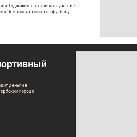
нии Таджикистана принять участие
ний Чемпионата мира по футболу
портивный
жит деньги в
сербском городе