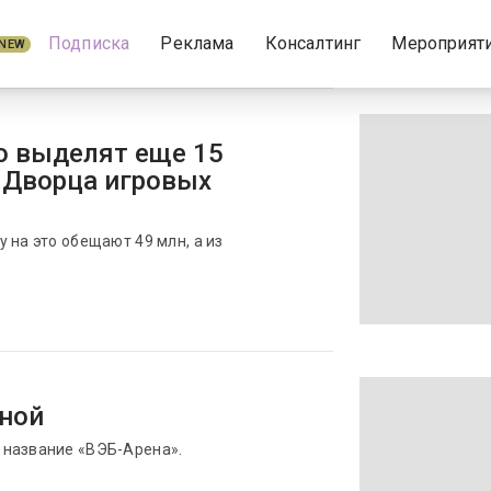
Подписка
Реклама
Консалтинг
Мероприят
NEW
о выделят еще 15
 Дворца игровых
 на это обещают 49 млн, а из
еной
 название «ВЭБ-Арена».