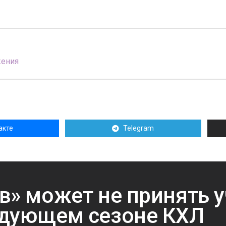
жения
акте
Telegram
в» может не принять у
дующем сезоне КХЛ