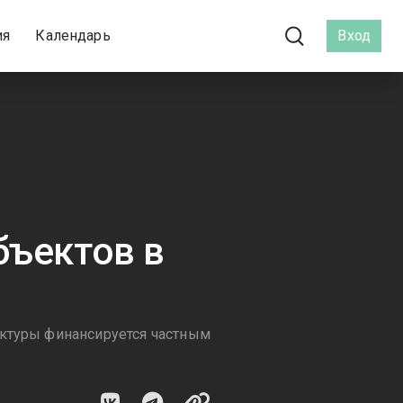
ия
Календарь
Вход
бъектов в
уктуры финансируется частным