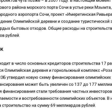
проектов чуть позже – в 2007 году. В настоящий момент
ового района морского порта Сочи в устье реки Мзымта
родного аэропорта Сочи, проект «Имеретинская Ривьера
ение Олимпийской деревни и создание туристической 
ёрдых бытовых отходов. Общие расходы на строительств
ов рублей.
НК
одит в число основных кредиторов строительства 17 ра
ся Олимпийская деревня и горнолыжный комплекс «Роза 
ВЭБ утвердил новую схему финансирования олимпийских 
ансирования может быть увеличен со 137 до 177 миллиа
я финансирования стали требования частных инвесторов
паемости и востребованности олимпийских объектов. В
 строительство на сумму 69 миллиардов рублей.