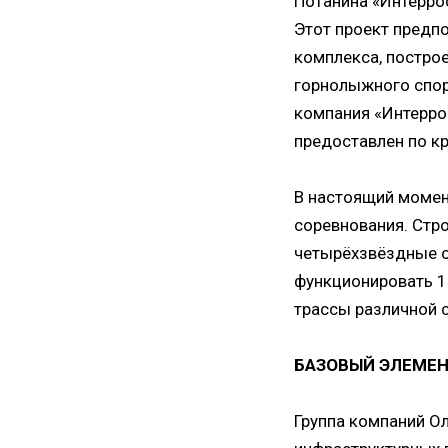
Потанина «Интеррос
Этот проект предп
комплекса, постро
горнолыжного спор
компания «Интеррос
предоставлен по к
В настоящий момен
соревнования. Стр
четырёхзвёздные от
функционировать 1
трассы различной 
БАЗОВЫЙ ЭЛЕМЕ
Группа компаний О