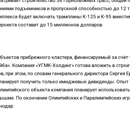
атривает строительство 36 горнолыжных трасс, общей 
иниями подъемников и пропускной способностью до 12 т
мплекса будет включать трамплины К-125 и К-95 вмести
проекта составит до 15 миллионов долларов.
объектов прибрежного кластера, финансируемый за счёт 
йба». Компания «УГМК-Холдинг» готова вложить в строи
, при этом, по словам генерального директора Сергея 
планирует получить только имиджевые дивиденды. Опыт 
олимпийского объекта компания планирует использовать
Пышме. По окончании Олимпийских и Паралимпийских игр
нодар.