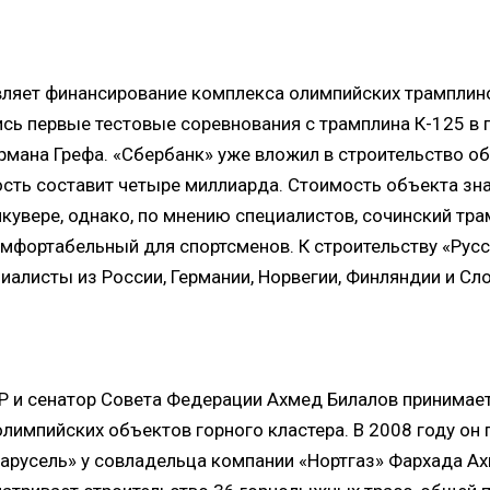
ляет финансирование комплекса олимпийских трамплинов
ись первые тестовые соревнования с трамплина К-125 в 
рмана Грефа. «Сбербанк» уже вложил в строительство о
ость составит четыре миллиарда. Стоимость объекта зн
кувере, однако, по мнению специалистов, сочинский тр
омфортабельный для спортсменов. К строительству «Рус
иалисты из России, Германии, Норвегии, Финляндии и Сл
Р и сенатор Совета Федерации Ахмед Билалов принимае
олимпийских объектов горного кластера. В 2008 году о
карусель» у совладельца компании «Нортгаз» Фархада Ах