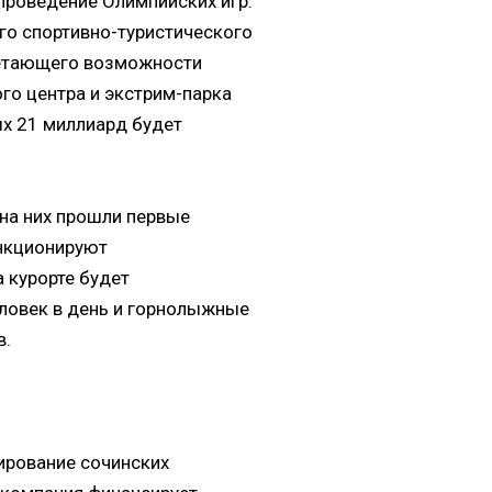
 проведение Олимпийских игр.
го спортивно-туристического
четающего возможности
го центра и экстрим-парка
ых 21 миллиард будет
на них прошли первые
ункционируют
а курорте будет
ловек в день и горнолыжные
в.
ирование сочинских