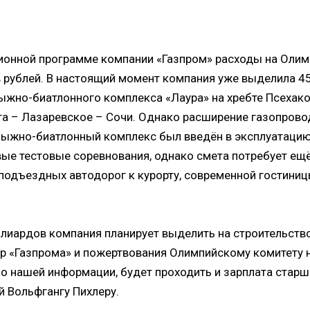
ионной программе компании «Газпром» расходы на Олимп
 рублей. В настоящий момент компания уже выделила 4
ыжно-биатлонного комплекса «Лаура» на хребте Псехако
а – Лазаревское – Сочи. Однако расширение газопрово
Лыжно-биатлонный комплекс был введён в эксплуатацию 
вые тестовые соревнования, однако смета потребует ещё
 подъездных автодорог к курорту, современной гостини
лиардов компания планирует выделить на строительство
тр «Газпрома» и пожертвования Олимпийскому комитету н
по нашей информации, будет проходить и зарплата стар
й Вольфгангу Пихлеру.