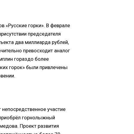
 «Русские горки». В феврале
присутствии председателя
бъекта два миллиарда рублей,
ачительно превосходит аналог
амплин гораздо более
ских горок» были привлечены
овении.
т непосредственное участие
н приобрёл горнолыжный
медова. Проект развития