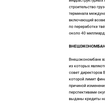
инфраструктурных 
строительство груз
терминала междуна
включающий возвед
по переработке тв
около 40 миллиард
ВНЕШЭКОНОМБА
Внешэкономбанк вх
из которых являют
совет директоров 
которой лимит фин
причиной изменени
перспективами оку
выданы кредиты на