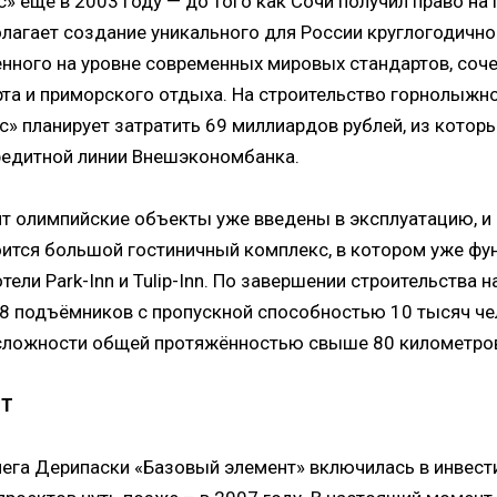
» ещё в 2003 году — до того как Сочи получил право на
олагает создание уникального для России круглогодично
енного на уровне современных мировых стандартов, со
та и приморского отдыха. На строительство горнолыжно
» планирует затратить 69 миллиардов рублей, из котор
редитной линии Внешэкономбанка.
т олимпийские объекты уже введены в эксплуатацию, и 
оится большой гостиничный комплекс, в котором уже ф
ели Park-Inn и Tulip-Inn. По завершении строительства н
8 подъёмников с пропускной способностью 10 тысяч че
сложности общей протяжённостью свыше 80 километро
НТ
лега Дерипаски «Базовый элемент» включилась в инвест