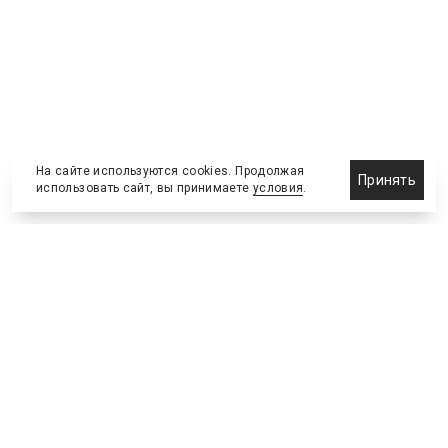
На сайте используются cookies. Продолжая
Принять
использовать сайт, вы принимаете
условия
.
Назначения и отставки
Выставки и конференции
Новости партнеров
Право
Спортивные сооружения
Соглашения и сделки