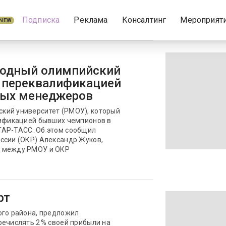
Подписка
Реклама
Консалтинг
Мероприят
NEW
родный олимпийский
я переквалификацией
ных менеджеров
кий университет (РМОУ), который
лификацией бывших чемпионов в
ТАР-ТАСС. Об этом сообщил
ссии (ОКР) Александр Жуков,
я между РМОУ и ОКР
рт
ого района, предложил
речислять 2 % своей прибыли на