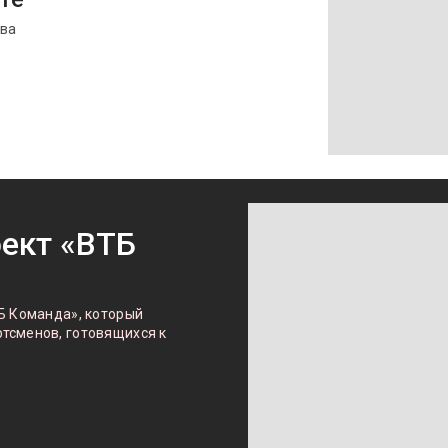
тва
оект «ВТБ
Б Команда», который
тсменов, готовящихся к