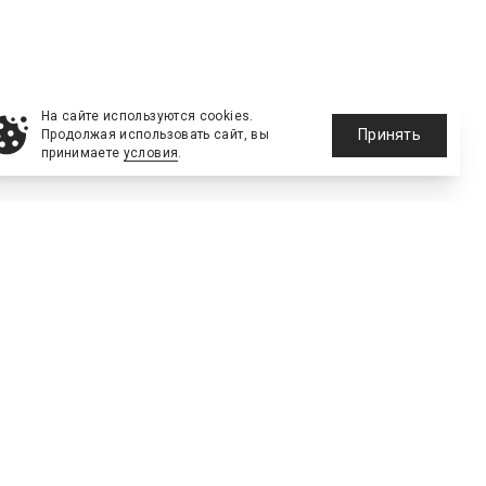
На сайте используются cookies.
Принять
Продолжая использовать сайт, вы
принимаете
условия
.
е сооружения
тинг
Технологии
Голос рынка