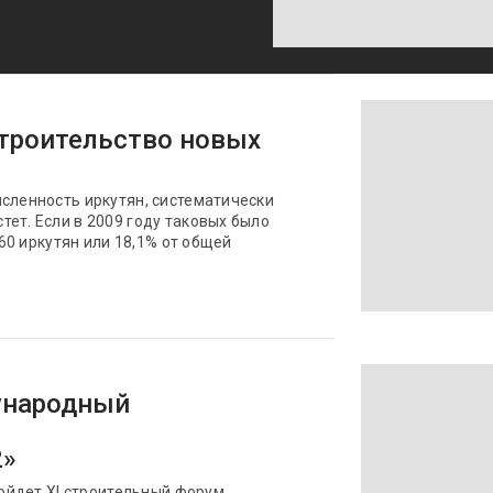
строительство новых
исленность иркутян, систематически
ет. Если в 2009 году таковых было
660 иркутян или 18,1% от общей
ународный
2»
ройдет XI строительный форум