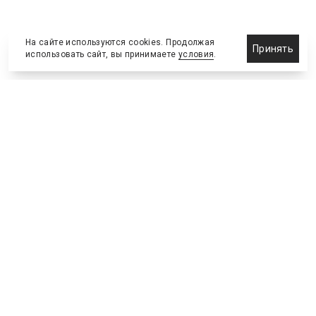
На сайте используются cookies. Продолжая
Принять
использовать сайт, вы принимаете
условия
.
Назначения и отставки
Выставки и конференции
Новости партнеров
Право
Спортивные сооружения
Соглашения и сделки
Спортивные мероприятия
Образование и карьера
Реклама и маркетинг
Технологии