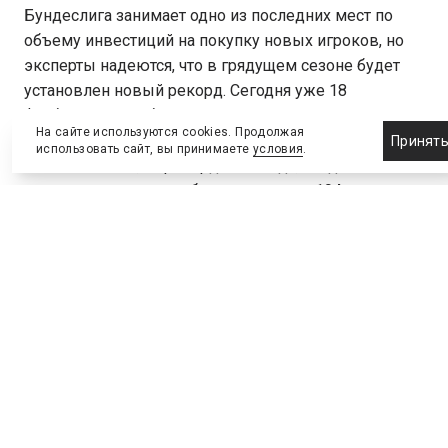
Бундеслига занимает одно из последних мест по
объему инвестиций на покупку новых игроков, но
эксперты надеются, что в грядущем сезоне будет
установлен новый рекорд. Сегодня уже 18
футбольных клубов Германии купили новых
На сайте используются cookies. Продолжая
игроков на 186 млн евро. Если руководство клубов
Принят
использовать сайт, вы принимаете
условия
.
не сбавит темп, то рекорд 2007 года, когда на
покупку спортсменов было потрачено 194 млн евро,
будет превзойден.
Конечно, на международном уровне такие деньги
никого не впечатляют. К примеру, 20 команд
английской премьер-лиги этим летом потратили
около 300 млн евро. В Италии эта сумма чуть ниже –
280 млн евро, а у французских клубов на
приобретение игроков ушло 198 млн евро.
Чемпионат Германии по футболу проходит в 34 тура.