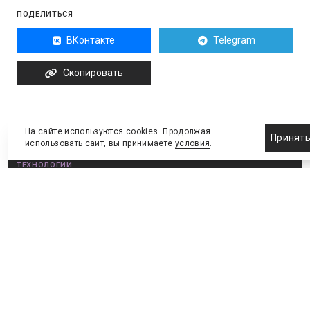
ПОДЕЛИТЬСЯ
ВКонтакте
Telegram
Скопировать
На сайте используются cookies. Продолжая
Принят
использовать сайт, вы принимаете
условия
.
ТЕХНОЛОГИИ
Высокие технологии спорта
Нейросети-аналитики, профилактика травм и
скаутинг онлайн
31 июля 2025