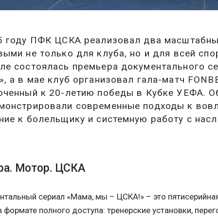
5 году ПФК ЦСКА реализовал два масштабны
выми не только для клуба, но и для всей спо
ле состоялась премьера документального с
», а в мае клуб организовал гала-матч FON
оченный к 20-летию победы в Кубке УЕФА. О
монстрировали современные подходы к вовл
ние к болельщику и системную работу с насл
ра. Мотор. ЦСКА
тальный сериал «Мама, мы – ЦСКА!» – это пятисерийная
в формате полного доступа: тренерские установки, пере