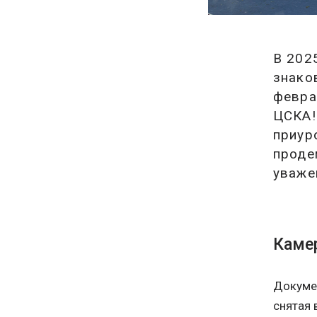
В 202
знако
февра
ЦСКА!
приур
проде
уваже
Каме
Докумен
снятая 