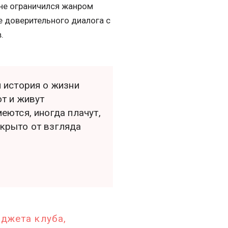
 не ограничился жанром
е доверительного диалога с
.
я история о жизни
ют и живут
еются, иногда плачут,
скрыто от взгляда
юджета клуба,