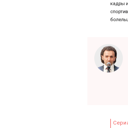
кадры и
спортив
болельщ
Сери