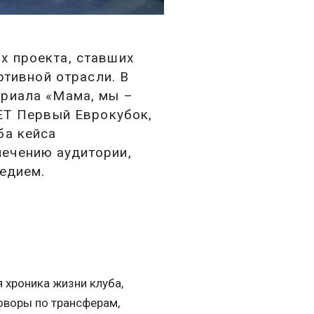
х проекта, ставших
ртивной отрасли. В
ериала «Мама, мы –
BET Первый Еврокубок,
ба кейса
ечению аудитории,
едием.
 хроника жизни клуба,
говоры по трансферам,