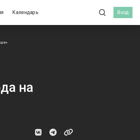
ия
Календарь
Вход
ише»
да на