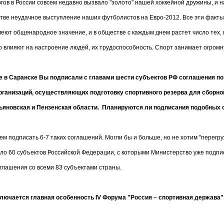
ргов в России совсем недавно вызвало "золото" нашей хоккейной дружины, и 
тве неудачное выступление наших футболистов на Евро-2012. Все эти факты
еют общенародное значение, и в обществе с каждым днем растет число тех,
о влияют на настроение людей, их трудоспособность. Спорт занимает огром
 в Саранске Вы подписали с главами шести субъектов РФ соглашения по
ганизаций, осуществляющих подготовку спортивного резерва для сборной
льяновская и Пензенская области. Планируются ли подписания подобных с
ем подписать 6-7 таких соглашений. Могли бы и больше, но не хотим "перегр
ло 60 субъектов Российской Федерации, с которыми Министерство уже подпи
глашения со всеми 83 субъектами страны.
аключается главная особенность
IV
Форума "Россия – спортивная держава"