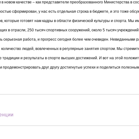
 в новом качестве – как представители преобразованного Министерства в сос
стью сформирован, у нас есть отдельная строка в бюджете, и это тоже обсуж
зов, которые готовят нам кадры в области физической культуры и спорта. Мы 
их в отрасли, 250 тысяч спортивных сооружений, около 5 тысяч учреждений
ень серьезная работа, и прогресс сегодня более чем очевиден. Невиданными 
 количество людей, вовлеченных в регулярные занятия спортом. Мы стреми
 традиции и результаты в спорте высших достижений. И вот на этой положит
м продемонстрировать друг другу достигнутые успехи и поделиться полезны
енции