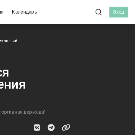
ия
Календарь
Вход
их знаний
ся
ения
портивная держава"