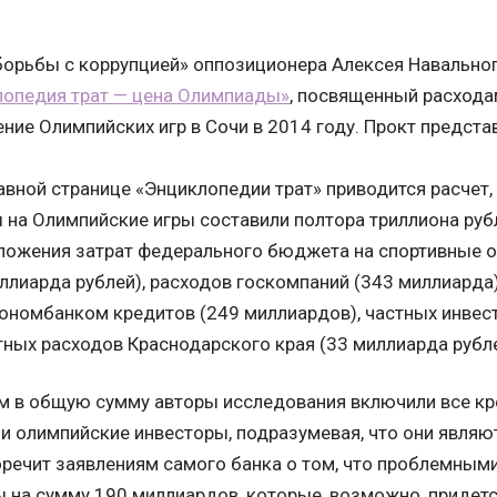
орьбы с коррупцией» оппозиционера Алексея Навальног
лопедия трат — цена Олимпиады»
, посвященный расхода
ние Олимпийских игр в Сочи в 2014 году. Прокт предста
авной странице «Энциклопедии трат» приводится расчет
 на Олимпийские игры составили полтора триллиона руб
ложения затрат федерального бюджета на спортивные о
ллиарда рублей), расходов госкомпаний (343 миллиарда
номбанком кредитов (249 миллиардов), частных инвест
ых расходов Краснодарского края (33 миллиарда рубле
м в общую сумму авторы исследования включили все кр
и олимпийские инвесторы, подразумевая, что они являю
речит заявлениям самого банка о том, что проблемным
 на сумму 190 миллиардов, которые, возможно, придетс