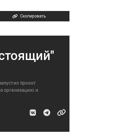
Скопировать
астоящий"
запустил проект
а организацию и