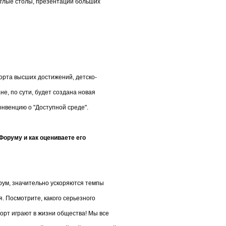
углые столы, презентации больших
рта высших достижений, детско-
не, по сути, будет создана новая
нвенцию о "Доступной среде".
Форуму и как оцениваете его
орум, значительно ускоряются темпы
. Посмотрите, какого серьезного
порт играют в жизни общества! Мы все