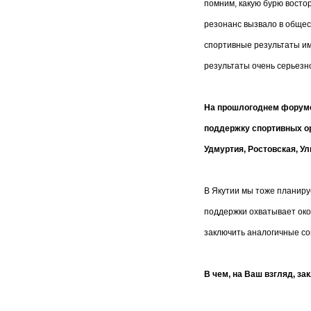
помним, какую бурю восто
резонанс вызвало в общес
спортивные результаты им
результаты очень серьезн
На прошлогоднем форуме
поддержку спортивных ор
Удмуртия, Ростовская, У
В Якутии мы тоже планиру
поддержки охватывает око
заключить аналогичные со
В чем, на Ваш взгляд, з