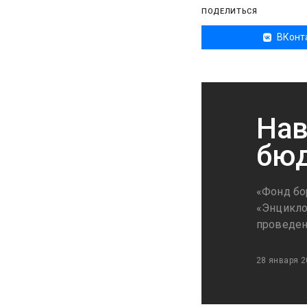
ПОДЕЛИТЬСЯ
ВКонт
Нав
бю
«Фонд бо
«Энцикло
проведен
28 января 2