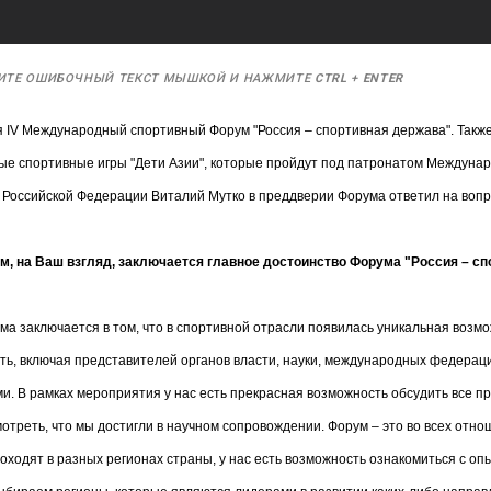
ИТЕ ОШИБОЧНЫЙ ТЕКСТ МЫШКОЙ И НАЖМИТЕ
CTRL
+
ENTER
ся IV Международный спортивный Форум "Россия – спортивная держава". Также
е спортивные игры "Дети Азии", которые пройдут под патронатом Междунар
Российской Федерации Виталий Мутко в преддверии Форума ответил на вопр
ем, на Ваш взгляд, заключается главное достоинство Форума "Россия – с
ма заключается в том, что в спортивной отрасли появилась уникальная возмо
ь, включая представителей органов власти, науки, международных федераци
и. В рамках мероприятия у нас есть прекрасная возможность обсудить все п
отреть, что мы достигли в научном сопровождении. Форум – это во всех отн
ходят в разных регионах страны, у нас есть возможность ознакомиться с опы