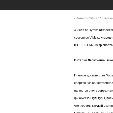
НАШЛИ ОШИБКУ? ВЫДЕЛ
4 июля в Якутске откроет
состоятся V Международны
ЮНЕСКО. Министр спорта 
Виталий Леонтьевич, в ч
Главное достоинство Фору
спортивную общественност
являются очень серьезным
физической культуры, посм
что Форумы каждый раз про