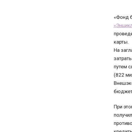
«Фонд б
«Энцик
проведе
карты.
На загл
затраты
путем с
(822 ми
Внешэко
бюджетн
При это
получил
противо
кредиты