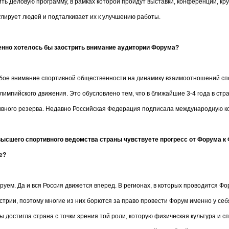
ть Деловую программу, в рамках которой пройдут выставки, конференции, кр
мулирует людей и подталкивает их к улучшению работы.
енно хотелось бы заострить внимание аудитории Форума?
бое внимание спортивной общественности на динамику взаимоотношений спо
импийского движения. Это обусловлено тем, что в ближайшие 3-4 года в стра
ивного резерва. Недавно Российская Федерация подписала международную ко
высшего спортивного ведомства страны чувствуете прогресс от Форума к 
е?
руем. Да и вся Россия движется вперед. В регионах, в которых проводится Ф
трии, поэтому многие из них борются за право провести Форум именно у себя
ы достигла страна с точки зрения той роли, которую физическая культура и с