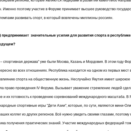
выбираем регионы, которые являются лидерами в развитии каких-либо направ
. Именно поэтому участие в Форуме принимает высшее руководство государств
емпами развивать спорт, в который вовлечены миллионы россиян.
) предпринимает значительные усилия для развития спорта в республике. 
будущем?
 – спортивная держава" уже были Москва, Казань и Мордовия. В этом году Ф
нтересно во всех отношениях. Республика находится на одном из первых мест
влиянию спорта на общественную жизнь. Неслучайно Якутия имеет широкое 
ила право проведения IV Форума. Вызывает уважение стремление людей сдел
не и их готовность к проведению соревнований международного масштаба. В 
ародные спортивные игры "Дети Азии", которые, по сути, являются мини-Ол
аших коллег из других регионов. Всё нужно увидеть своими глазами, поэтому
ника получения практических знаний. Участие международных федераций то