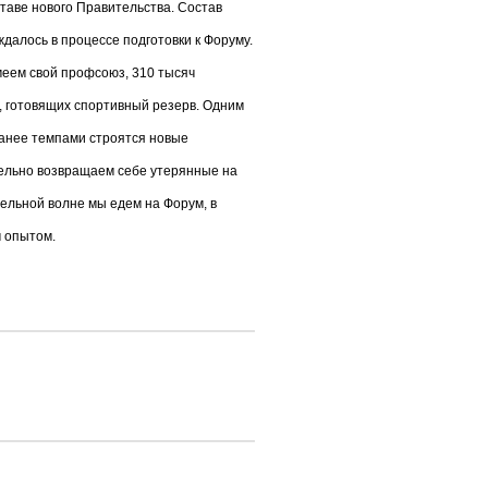
таве нового Правительства. Состав
далось в процессе подготовки к Форуму.
имеем свой профсоюз, 310 тысяч
, готовящих спортивный резерв. Одним
ранее темпами строятся новые
тельно возвращаем себе утерянные на
ельной волне мы едем на Форум, в
м опытом.