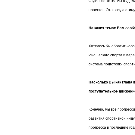
Отдельно хотел бы выдели
проектов. Это всегда сти
На каких темах Вам особ
Хотелось бы обратить осо
юношеского спорта и парал
система подготовки спорт
Насколько Вы как глава 
поступательное движени
Конечно, мы все прогресси
развития спортивной индус
прогресса в последние год