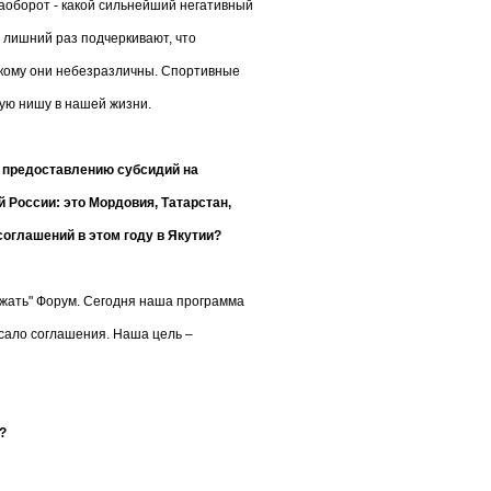
наоборот - какой сильнейший негативный
 лишний раз подчеркивают, что
 кому они небезразличны. Спортивные
ную нишу в нашей жизни.
 предоставлению субсидий на
 России: это Мордовия, Татарстан,
оглашений в этом году в Якутии?
ужать" Форум. Сегодня наша программа
сало соглашения. Наша цель –
?