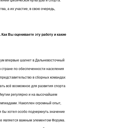
лений физической культуры и спорта.
а, а их участие, в свою очередь,
Как Вы оцениваете эту работу и какие
орум впервые шагнет в Дальневосточный
 в стране по обеспеченности населения
представительство в сборных командах
ать всё возможное для развития спорта
Якутии регулярно и на высочайшем
импиадами. Накоплен огромный опыт,
 я бы хотел особо подчеркнуть значение
же является важным элементом Форума.