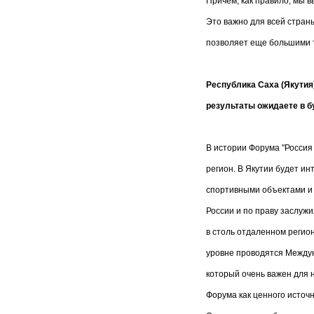
Причем, как правило, мы 
Это важно для всей страны
позволяет еще большими т
Республика Саха (Якутия
результаты ожидаете в 
В истории Форума "Россия
регион. В Якутии будет и
спортивными объектами и 
России и по праву заслуж
в столь отдаленном регио
уровне проводятся Междун
который очень важен для н
Форума как ценного источ