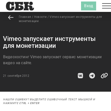
Вход
Главная
/
Новости
/
Vimeo запускает инструменты для
монетизации
Vimeo запускает инструменты
для монетизации
Видеохостинг Vimeo запускает сервис монетизации
видео на сайте.
21 сентября 2012
НАШЛИ ОШИБКУ? ВЫДЕЛИТЕ ОШИБОЧНЫЙ ТЕКСТ МЫШКОЙ И
НАЖМИТЕ
CTRL
+
ENTER