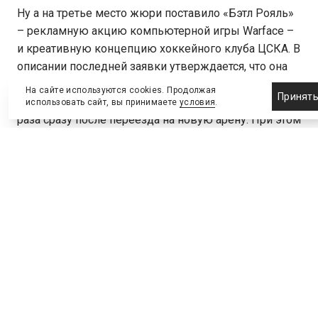
Ну а на третье место жюри поставило «Бэтл Рояль»
– рекламную акцию компьютерной игры Warface –
и креативную концепцию хоккейного клуба ЦСКА. В
описании последней заявки утверждается, что она
позволила клубу заручиться поддержкой фанатов и
На сайте используются cookies. Продолжая
Принят
увеличить посещаемость домашних матчей в 2,5
использовать сайт, вы принимаете
условия
.
раза сразу после переезда на новую арену. При этом
известно, что значительная часть активных
поклонников ЦСКА не поддержала переезд и в
течение сезона открыто конфликтовала с
руководством клуба. Так что здесь можно
предположить не слишком высокую конкуренцию
в номинации.
Самую большую коллекцию наград собрал проект
Orbit «Тайм ту спик». В том числе именно он получил
золотую статуэтку в номинации «Спортивный
маркетинг». Целью кампании было создание