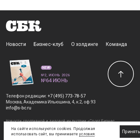
Новости
Бизнес-клуб
О холдинге
Команда
NEW
№2, ИЮНЬ 2026
№64 ИЮНЬ
Телефон редакции
:
+7 (495) 773-78-57
Москва, Академика Ильюшина, 4, к.2, оф.93
info@s-bc.ru
Новости спортивной и деловой индустрии «Спорт Бизнес
Консалтинг». Свидетельство СМИ ЭЛ № ФС77-47450.
На сайте используются cookies. Продолжая
Принят
Главный редактор Елена Савраева.
Правовая информация
.
использовать сайт, вы принимаете
условия
.
Дизайн SportNoise
. Разработка v2:Андрей Загоруйко,