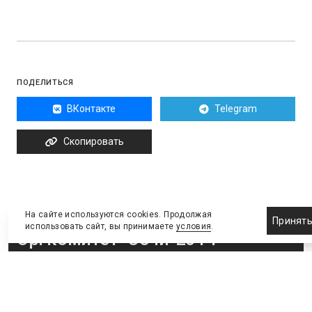
ПОДЕЛИТЬСЯ
ВКонтакте
Telegram
Скопировать
На сайте используются cookies. Продолжая
Принят
использовать сайт, вы принимаете
условия
.
Оргкомитет "Сочи-2014"
приступает к самоликвидации
Более 10 тыс. разных контрактов предстоит
расторгнуть, 100 тыс. квадратных метров объектов