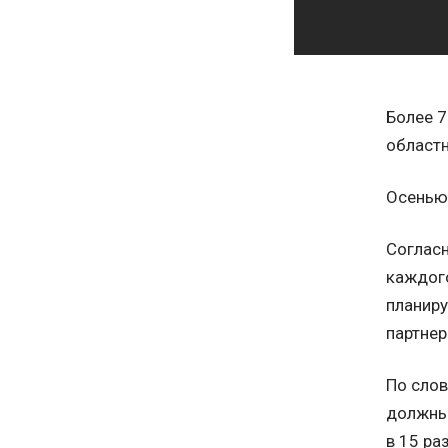
Более 7
областн
Осенью 
Согласн
каждого
планиру
партнер
По слов
должны 
в 15 ра