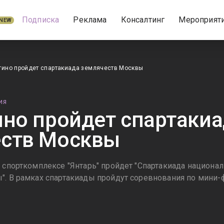
Подписка
Реклама
Консалтинг
Мероприят
NEW
гино пройдет спартакиада землячеств Москвы
ИЯ
ино пройдет спартаки
еств Москвы
в спорткомплексе "Янтарь" пройдет "Спартакиада национ
". В рамках спартакиады пройдут соревнования по мини-