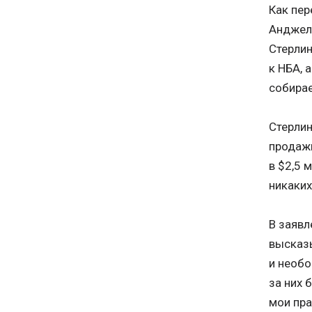
Как пер
Анджеле
Стерли
к НБА, 
собирае
Стерлин
продажи
в $2,5 
никаких
В заявл
высказы
и необо
за них 
мои пра