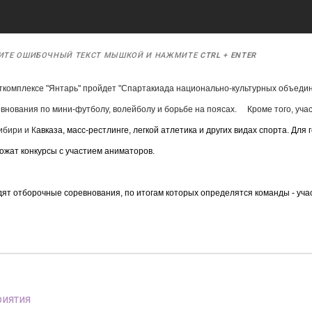
ИТЕ ОШИБОЧНЫЙ ТЕКСТ МЫШКОЙ И НАЖМИТЕ
CTRL
+
ENTER
рткомплексе "Янтарь" пройдет "Спартакиада национально-культурных объедин
внования по мини-футболу, волейболу и борьбе на поясах.
Кроме того, уча
ибири и К
авказа, масс-рестлинге, легкой атлетика и других видах спорта. Дл
ожат конкурсы с участием аниматоров.
ят отборочные соревнования, по итогам которых определятся команды - уча
иятия