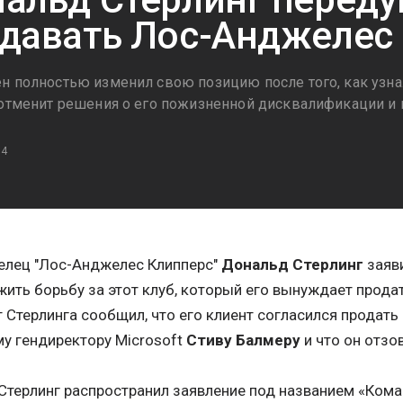
давать Лос-Анджелес
н полностью изменил свою позицию после того, как узнал
 отменит решения о его пожизненной дисквалификации и 
14
елец "Лос-Анджелес Клипперс"
Дональд Стерлинг
заяви
ить борьбу за этот клуб, который его вынуждает прода
 Стерлинга сообщил, что его клиент согласился продать
у гендиректору Microsoft
Стиву Балмеру
и что он отзов
Стерлинг распространил заявление под названием «Кома