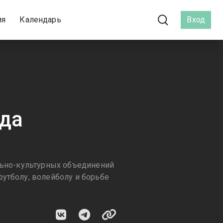
ия
Календарь
Вход
ада
ально-культурных объединений
футболу, волейболу и борьбе