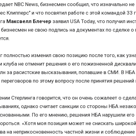
едает NBC News, бизнесмен сообщил, что изначально не
с Клипперс" и что посвятил работе с этой командой 33 
нга
Максвелл Блечер
заявил USA Today, что получил инс
а бизнесмен не свою подпись на документах по сделке о
тся.
г полностью изменил свою позицию после того, как узна
 клуба не отменит решения о его пожизненной дисквал
млн за расистские высказывания, попавшие в СМИ. В НБА
 переговоров по этому вопросу после принятия решений 
ении Стерлинга говорится, что он очень сожалеет о сде
ваниях, однако считает санкции со стороны НБА неза
снованными. По его мнению, решения НБА нарушили его 
бороться. «Хотя моя позиция может не снискать широкой
ва на неприкосновенность частной жизни и соблюдени