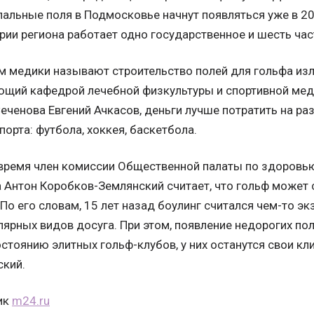
альные поля в Подмосковье начнут появляться уже в 20
рии региона работает одно государственное и шесть час
м медики называют строительство полей для гольфа из
ющий кафедрой лечебной физкультуры и спортивной ме
еченова Евгений Ачкасов, деньги лучше потратить на ра
порта: футбола, хоккея, баскетбола.
время член комиссии Общественной палаты по здоровью
 Антон Коробков-Землянский считает, что гольф может
 По его словам, 15 лет назад боулинг считался чем-то эк
лярных видов досуга. При этом, появление недорогих по
стоянию элитных гольф-клубов, у них останутся свои кли
ский.
ик
m24.ru