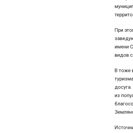
муницип
террито
При это
заведу
имени С
видов с
В тоже 
туризма
досуга.
из попу
благосо
Землян
Источн