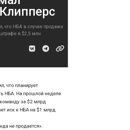
 Клипперс
, что НБА в случае продажи
штрафе в $2,5 млн
л, что планирует
ть НБА. На прошлой неделе
 команду за $2 млрд
ет иск к НБА на $1 млрд.
нда не продается».