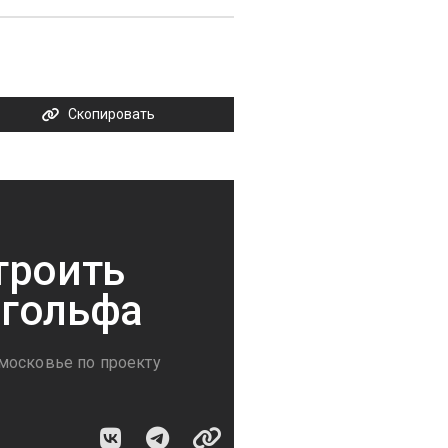
Скопировать
троить
 гольфа
московье по проекту