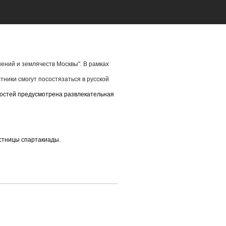
ений и землячеств Москвы". В рамках
стники смогут посостязаться в русской
я гостей предусмотрена развлекательная
стницы спартакиады.