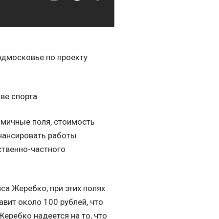
одмосковье по проекту
.
ве спорта.
омичные поля, стоимость
инансировать работы
ственно-частного
а Жеребко, при этих полях
вит около 100 рублей, что
Жеребко надеется на то, что