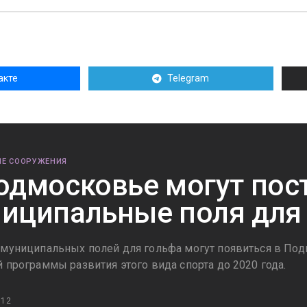
акте
Telegram
Е СООРУЖЕНИЯ
одмосковье могут пос
иципальные поля для
 муниципальных полей для гольфа могут появиться в Под
 программы развития этого вида спорта до 2020 года.
012