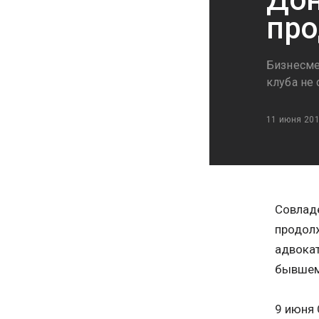
про
Бизнесме
клуба не
11 июня 20
Совлад
продолж
адвокат
бывшем
9 июня 