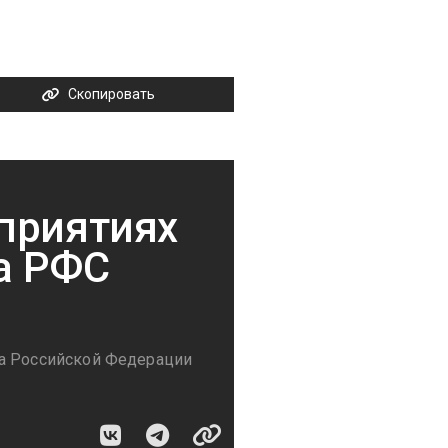
Скопировать
приятиях
ва РФС
ма Российской Федерации