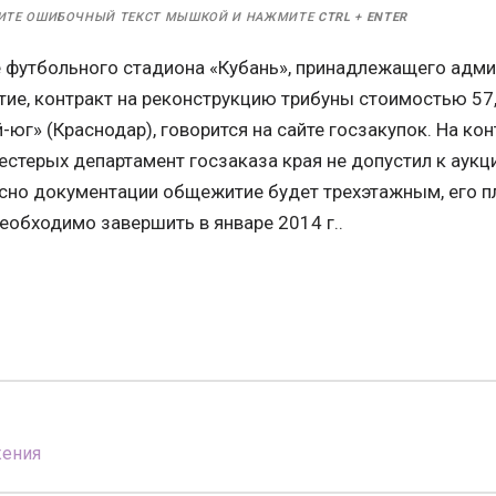
ИТЕ ОШИБОЧНЫЙ ТЕКСТ МЫШКОЙ И НАЖМИТЕ
CTRL
+
ENTER
е футбольного стадиона «Кубань», принадлежащего адми
ие, контракт на реконструкцию трибуны стоимостью 57,
-юг» (Краснодар), говорится на сайте госзакупок. На ко
естерых департамент госзаказа края не допустил к аукц
асно документации общежитие будет трехэтажным, его 
необходимо завершить в январе 2014 г..
жения