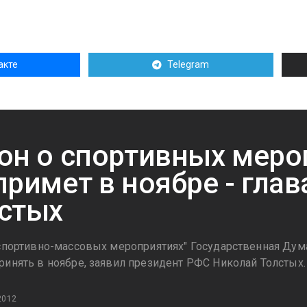
акте
Telegram
он о спортивных меро
примет в ноябре - гла
стых
 спортивно-массовых мероприятиях" Государственная Ду
ринять в ноябре, заявил президент РФС Николай Толстых.
2012