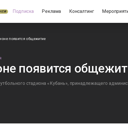
Подписка
Реклама
Консалтинг
Мероприят
NEW
дионе появится общежитие
Я
оне появится общежит
футбольного стадиона «Кубань», принадлежащего админист