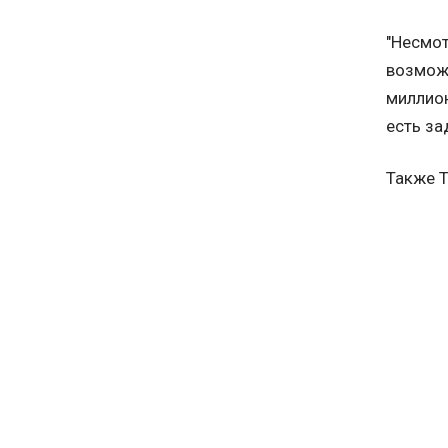
"Несмо
возможн
миллион
есть за
Также Т
Роберто
Гарсия 
"Надеюс
специал
опыт на
контрак
России 