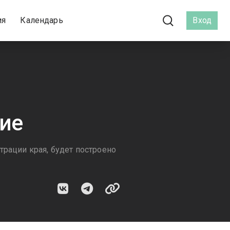
ия
Календарь
Вход
ие
рации края, будет построено