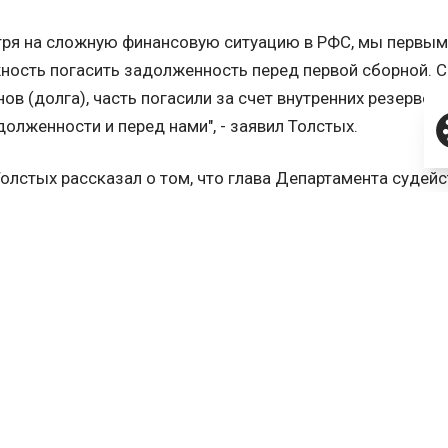
тря на сложную финансовую ситуацию в РФС, мы первы
ость погасить задолженность перед первой сборной. С
ов (долга), часть погасили за счет внутренних резервов. 
долженности и перед нами", - заявил Толстых.
олстых рассказал о том, что глава Департамента судейс
 Розетти, а также советник президента РФС по судейск
Аранда отработают свои контракты до конца.
ь, условия подписанных соглашений стороны выполнят 
исты высокой квалификации. Мы обязаны сделать все, 
 благо российского футбола", - приводит слова Толстых 
ты и Розетти, и Гарсии Аранда, а также контракты трен
РФС оплачивает собственными силами, заявил Толстых.