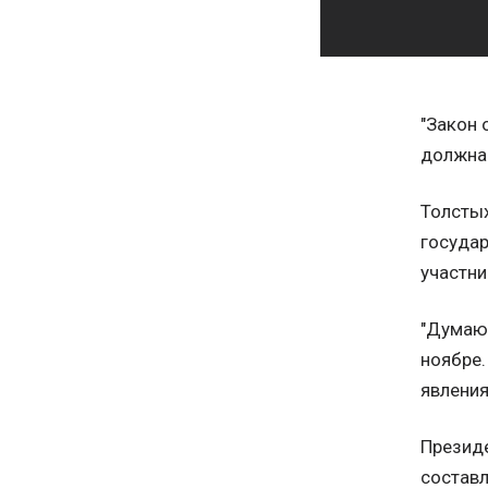
"Закон 
должна 
Толстых
государ
участни
"Думаю,
ноябре.
явления
Президе
составл