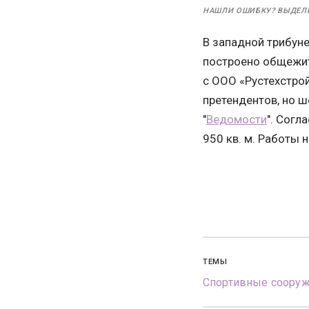
НАШЛИ ОШИБКУ? ВЫДЕЛ
В западной трибун
построено общежит
с ООО «Рустехстрой
претендентов, но ш
"
Ведомости
". Согл
950 кв. м. Работы 
ТЕМЫ
Спортивные соору