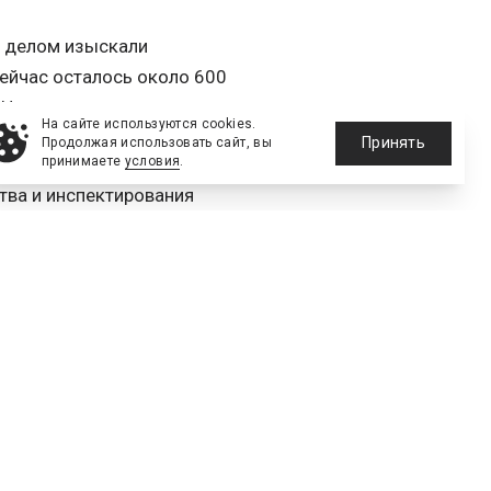
м делом изыскали
ейчас осталось около 600
Но не только у нас долг -
На сайте используются cookies.
Принять
Продолжая использовать сайт, вы
принимаете
условия
.
тва и инспектирования
им вопросам Хосе Мария
в полном объеме. Оба -
чтобы использовать их
"Спорт-Экспресс". При этом
ерского штаба сборной