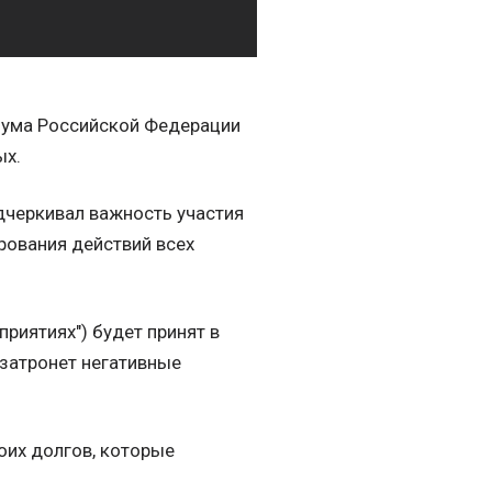
Дума Российской Федерации
ых.
дчеркивал важность участия
рования действий всех
риятиях") будет принят в
 затронет негативные
оих долгов, которые