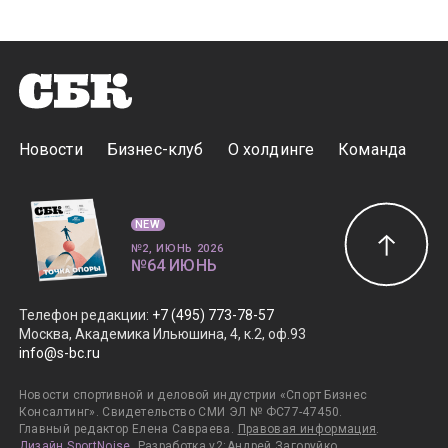
Новости
Бизнес-клуб
О холдинге
Команда
NEW
№2, ИЮНЬ 2026
№64 ИЮНЬ
Телефон редакции
:
+7 (495) 773-78-57
Москва, Академика Ильюшина, 4, к.2, оф.93
info@s-bc.ru
Новости спортивной и деловой индустрии «Спорт Бизнес
Консалтинг». Свидетельство СМИ ЭЛ № ФС77-47450.
Главный редактор Елена Савраева.
Правовая информация
.
Дизайн SportNoise
. Разработка v2:Андрей Загоруйко,