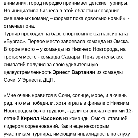
внимания, город нередко принимает детские турниры.
Но инициатива бизнеса в этой области и создание
смешанных команд – формат пока довольно новый», -
отмечает она.
Турнир проходил на базе спорткомплекса пансионата
«Бургас». Первое место завоевала команда из Омска.
Второе место – у команды из Нижнего Новгорода, на
третьем месте - команда Самары. Приз зрительских
симпатий получил за свою удивительную
целеустремленность
Эрнест Вартанян
из команды
Сочи. У Эрнеста ДЦП.
«Мне очень нравится в Сочи, солнце, море, и я очень
рад, что мы победили, хотя играть в финале с Нижним
Новгородом было трудно», - делится впечатлениями 13-
летний
Кирилл Насонов
из команды Омска, ставшей
лидером соревнований. Как и еще некоторым
участникам турнира, имеющим инвалидность по слуху,