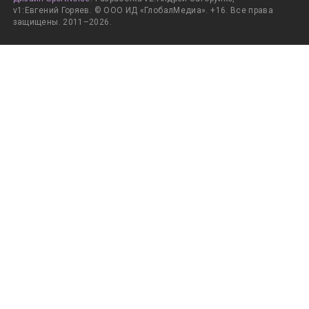
v1:Евгений Горяев. © ООО ИД «ГлобалМедиа». +16. Все права
защищены. 2011–2026.