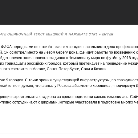
ИТЕ ОШИБОЧНЫЙ ТЕКСТ МЫШКОЙ И НАЖМИТЕ
CTRL
+
ENTER
 ФИФА перед нами не стоит!»,- заявил сегодня начальник отдела профессио
й. Он осмотрел место на Левом берегу Дона, где идут работы по возведению 
йдет презентация проекта стадиона к Чемпионату мира по футболу 2018 год
из тринадцати российских городов, который претендует на проведение межд
оната состоятся в Москве, Санкт-Петербурге, Сочи и Казани.
уже 9 городов. С точки зрения существующей инфраструктуры, по совокупност
ивайте, но я думаю, что шансы у Ростова абсолютно хорошие», - подчеркнул 
цепция строительства стадиона за время подготовки сильно изменилась. Сейч
ктивно сотрудничают с фирмами, которые участвовали в подготовке многих Ч