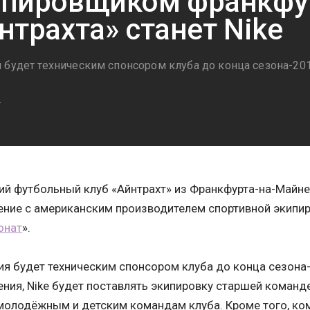
пировщиком франкфу
нтрахта» станет Nike
 будет техническим спонсором клуба до конца сезона-20
4
й футбольный клуб «Айнтрахт» из Франкфурта-на-Майн
ние с американским производителем спортивной экипир
онат
».
я будет техническим спонсором клуба до конца сезона
ния, Nike будет поставлять экипировку старшей команде
молодёжным и детским командам клуба. Кроме того, ком