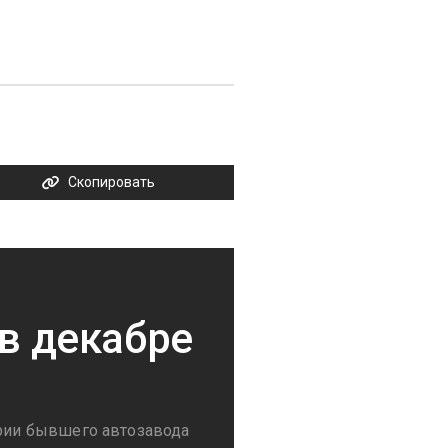
Скопировать
 в декабре
ории бывшего автозавода