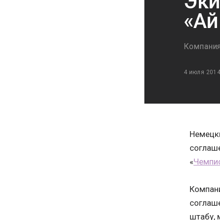
Эки
«Ай
Компания
4 июля 201
Немецки
соглаше
«
Чемпи
Компани
соглаше
штабу, 