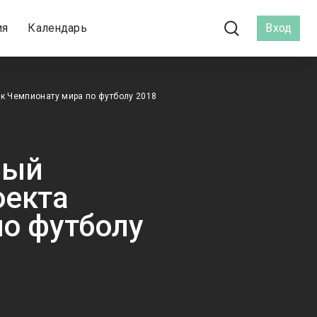
ия
Календарь
Вход
 к Чемпионату мира по футболу 2018
ный
оекта
по футболу