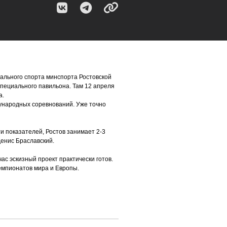
нального спорта минспорта Ростовской
специального павильона. Там 12 апреля
а.
ународных соревнований. Уже точно
и показателей, Ростов занимает 2-3
Денис Браславский.
ас эскизный проект практически готов.
емпионатов мира и Европы.