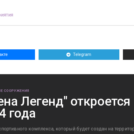
иятия
акте
Telegram
Е СООРУЖЕНИЯ
ена Легенд" откроется
4 года
 спортивного комплекса, который будет создан на террит