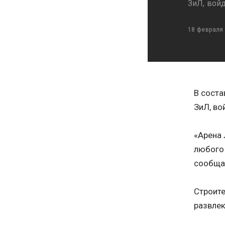
ЗиЛ, вой
18 февраля
В соста
ЗиЛ, во
«Арена 
любого 
сообщ
Строите
развлек