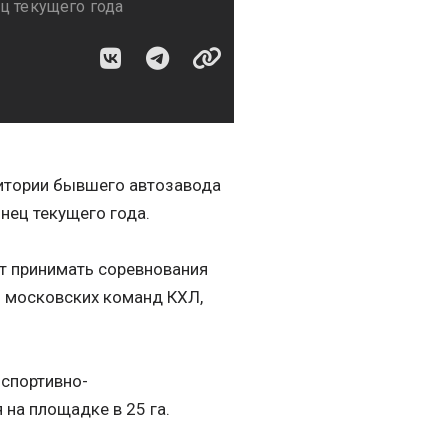
ц текущего года
ритории бывшего автозавода
онец текущего года.
ет принимать соревнования
из московских команд КХЛ,
 спортивно-
 на площадке в 25 га.