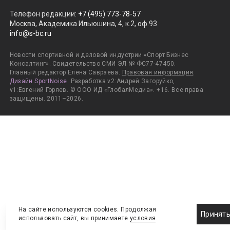
Телефон редакции
:
+7 (495) 773-78-57
Москва, Академика Ильюшина, 4, к.2, оф.93
info@s-bc.ru
Новости спортивной и деловой индустрии «Спорт Бизнес
Консалтинг». Свидетельство СМИ ЭЛ № ФС77-47450.
Главный редактор Елена Савраева.
Правовая информация
.
Дизайн SportNoise
. Разработка v2:Андрей Загоруйко,
v1:Евгений Горяев. © ООО ИД «ГлобалМедиа». +16. Все права
защищены. 2011–2026.
На сайте используются cookies. Продолжая
Принят
использовать сайт, вы принимаете
условия
.