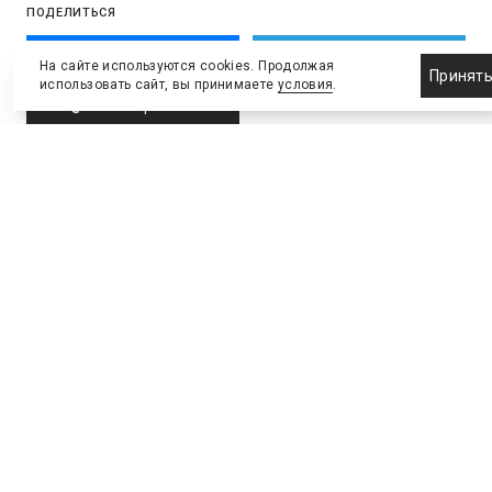
ПОДЕЛИТЬСЯ
ВКонтакте
Telegram
На сайте используются cookies. Продолжая
Принят
использовать сайт, вы принимаете
условия
.
Скопировать
СПОРТИВНЫЕ СООРУЖЕНИЯ
Операторы хотят развернуть
сети 5G в Татарстане к
чемпионату мира
В региональное министерство связи поступили
заявки на выделение частот для сетей пятого
поколения