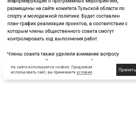
информирующие о программных мероприятиях,
размещены на сайте комитета Тульской области по
спорту и молодежной политике. Будет составлен
план-график реализации проектов, в соответствии с
которым члены общественного совета смогут
контролировать ход выполнения работ.
Члены совета также уделили внимание вопросу
строительства в Туле спортивно-реабилитационного
На сайте используются cookies. Продолжая
центра для инвалидов и предложили рассмотреть
Принят
использовать сайт, вы принимаете
условия
.
еще несколько вариантов по возможному
месторасположению центра.
В ходе заседания рассмотрен вопрос "О
предоставлении финансовой поддержки детским и
молодежным общественным объединениям для
реализации проектов и программ на территории
Тульской области".