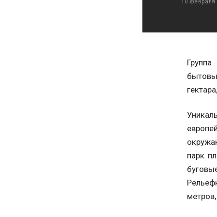
10 февраля
Группа
бытовы
гектара
Уникал
европе
окружаю
парк п
буговы
Рельеф
метров,