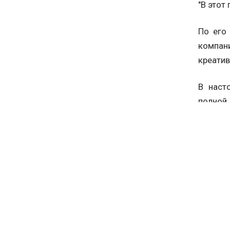
"В этот
По его
компан
креатив
В наст
полн
сформи
ТЕМЫ
Спорти