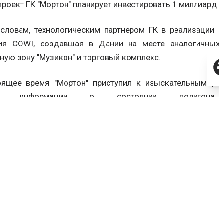
 проект ГК "Мортон" планирует инвестировать 1 миллиард р
 словам, технологическим партнером ГК в реализации 
ия COWI, создавшая в Дании на месте аналогичных
ную зону "Музикон" и торговый комплекс.
оящее время "Мортон" приступил к изыскательным р
ой информации о состоянии полигона,
ровать окончательную концепцию проекта.
вные сооружения