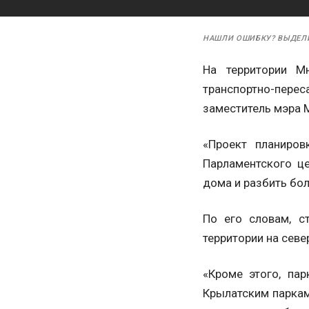
НАШЛИ ОШИБКУ? ВЫДЕЛ
На территории М
транспортно-пер
заместитель мэра 
«Проект планиров
Парламентского це
дома и разбить бол
По его словам, с
территории на сев
«Кроме этого, па
Крылатским парка