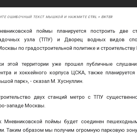
ИТЕ ОШИБОЧНЫЙ ТЕКСТ МЫШКОЙ И НАЖМИТЕ
CTRL
+
ENTER
невниковской поймы планируется построить две с
есадочных узла (ТПУ) и Дворец водных видов спо
Москвы по градостроительной политике и строительству 
ки этой территории уже прошел публичные слушан
нтра и хоккейного корпуса ЦСКА, также планируется
ьшой парк», - сказал М. Хуснуллин.
троительство двух станций метро с ТПУ существенн
еро-западе Москвы.
рк Мневниковской поймы будет соединен пешеходн
ми. Таким образом мы получим огромную парковую зон