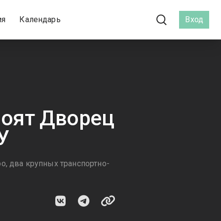
ия
Календарь
Вход
роят Дворец
У
о, два крупных транспортно-