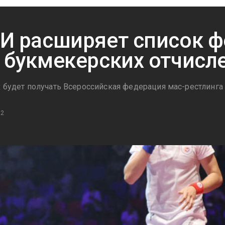
И расширяет список 
 букмекерских отчисл
х будет получать Всероссийская федерация мас-рестлинга
22