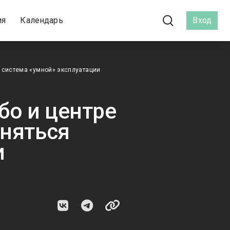
ия
Календарь
Вход
 система «умной» эксплуатации
о и центре
еняться
и