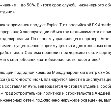
живание – до 50%. В итоге срок службы инженерного об
утдинов.
иках применен продукт Explo-IT от российской ГК Amethy
епрерывной эксплуатации объектов недвижимости с при
оделирования. По словам управляющего партнера Ameth
е имеет существенные преимущества и для конечных пол
работников. Система позволит поддерживать комфортну
ить свет, обеспечивать безопасность посетителей.
яющий под одной крышей Международный центр самбо (
кса (в юго-восточной), планируется ввести в эксплуатац
ов составляет 99%, завершается чистовая отделка, соо
м градостроительной политики и строительства
Андрей
нженерных сетей, подключено наружное освещение, вы