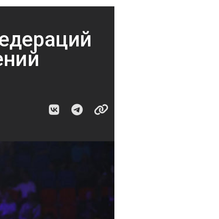
федераций
ений