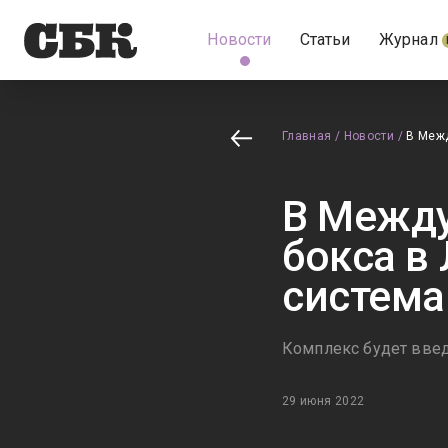
Новости
Статьи
Журнал
Главная
/
Новости
/
В Межд
В Между
бокса в
система
Комплекс будет вве
29 июня 2022