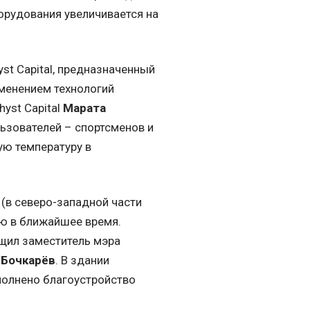
орудования увеличивается на
st Capital, предназначенный
менением технологий
yst Capital
Марата
ьзователей – спортсменов и
ю температуру в
в северо-западной части
ию в ближайшее время.
бщил заместитель мэра
 Бочкарёв
. В здании
полнено благоустройство