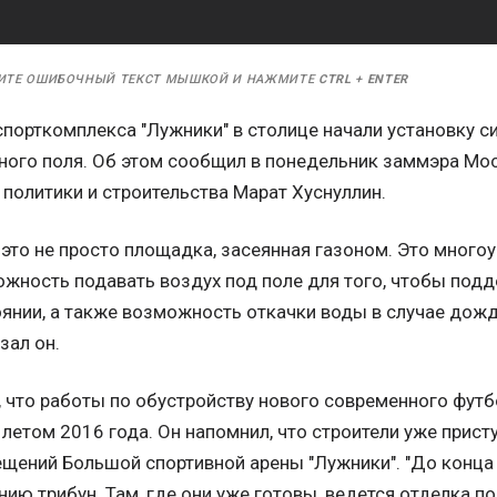
ИТЕ ОШИБОЧНЫЙ ТЕКСТ МЫШКОЙ И НАЖМИТЕ
CTRL
+
ENTER
порткомплекса "Лужники" в столице начали установку с
ного поля. Об этом сообщил в понедельник заммэра Мо
политики и строительства Марат Хуснуллин.
 это не просто площадка, засеянная газоном. Это многоу
жность подавать воздух под поле для того, чтобы подд
янии, а также возможность откачки воды в случае дождя
азал он.
, что работы по обустройству нового современного футб
 летом 2016 года. Он напомнил, что строители уже прист
щений Большой спортивной арены "Лужники". "До конца
ию трибун. Там, где они уже готовы, ведется отделка по