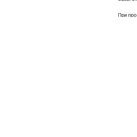
При про
участни
номеров
действу
ФИФА к 
Помимо
использ
посколь
что реч
строите
Матчи Ч
Москве,
Екатери