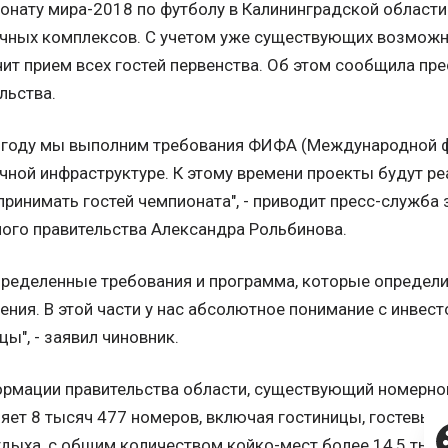
онату мира-2018 по футболу в Калининградской области
ичных комплексов. С учетом уже существующих возмож
ит прием всех гостей первенства. Об этом сообщила пр
льства.
8 году мы выполним требования ФИФА (Международной ф
чной инфраструктуре. К этому времени проекты будут ре
принимать гостей чемпионата", - приводит пресс-служба 
ого правительства Александра Рольбинова.
пределенные требования и программа, которые определ
ния. В этой части у нас абсолютное понимание с инвест
цы", - заявил чиновник.
рмации правительства области, существующий номерно
яет 8 тысяч 477 номеров, включая гостиницы, гостевые 
дыха, с общим количеством койко-мест более 14,5 тыся