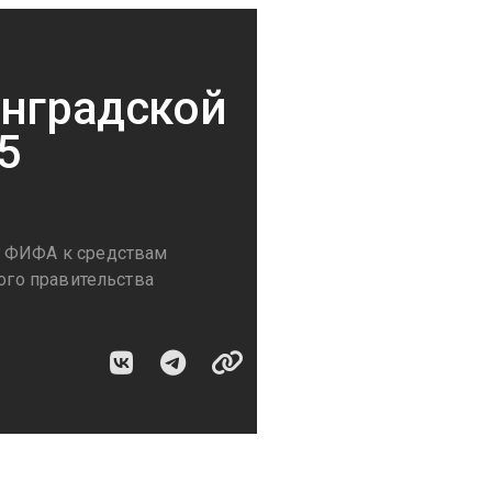
инградской
5
а ФИФА к средствам
ного правительства