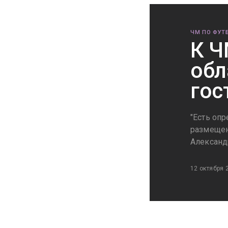
ЧМ ПО ФУТБ
К Ч
обл
гос
"Есть оп
размещени
Александ
12 октября 