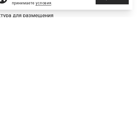
принимаете
условия
.
ктура для размещения
оставляет 2 тысячи 139
ство номеров в
удовлетворяет требования
ве области.
ссматривают возможность
ерситета им. Канта,
. В вузе ТАСС сообщили,
а, планируется
 11 городах России:
, Калининграде, Волгограде,