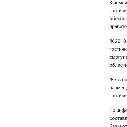
К чемпи
гостин
обеспеч
правите
"К 201
гостини
смогут 
областн
"Есть о
размеще
гостини
По инфо
составл
базы от