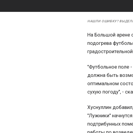
НАШЛИ ОШИБКУ? ВЫДЕЛ
На Большой арене с
подогрева футболь
градостроительной 
"Футбольное поле -
должна быть возмо
оптимальном состо
сухую погоду", - ск
Хуснуллин добавил
"Лужники" начнутся
подтрибунных поме
работы по возведен