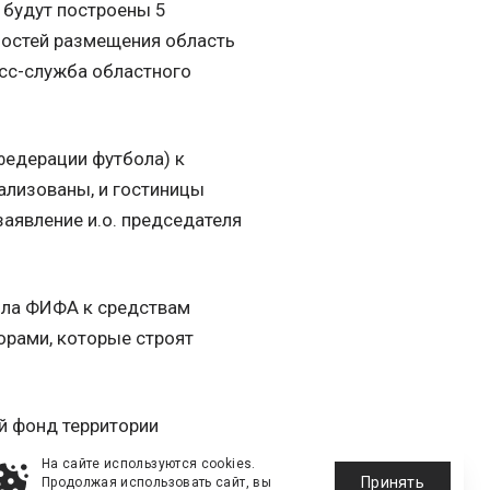
 будут построены 5
ностей размещения область
есс-служба областного
едерации футбола) к
ализованы, и гостиницы
заявление и.о. председателя
ила ФИФА к средствам
орами, которые строят
й фонд территории
дома, хостелы, кемпинги,
На сайте используются cookies.
Принять
Продолжая использовать сайт, вы
чи.