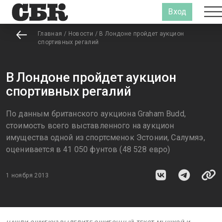
Вход
Главная
/
Новости
/
В Лондоне пройдет аукцион
спортивных регалий
В Лондоне пройдет аукцион
спортивных регалий
По данным британского аукциона Graham Budd,
стоимость всего выставленного на аукцион
имущества одной из спортсменок Эстонии, Салумяэ,
оценивается в 41 050 фунтов (48 528 евро)
1 ноября 2013