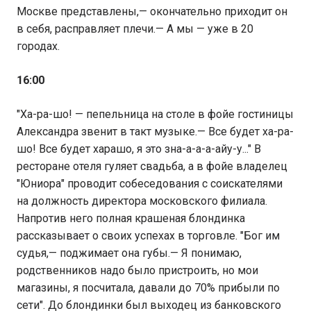
Москве представлены,— окончательно приходит он
в себя, расправляет плечи.— А мы — уже в 20
городах.
16:00
"Ха-ра-шо! — пепельница на столе в фойе гостиницы
Александра звенит в такт музыке.— Все будет ха-ра-
шо! Все будет харашо, я это зна-а-а-а-айу-у..." В
ресторане отеля гуляет свадьба, а в фойе владелец
"Юниора" проводит собеседования с соискателями
на должность директора московского филиала.
Напротив него полная крашеная блондинка
рассказывает о своих успехах в торговле. "Бог им
судья,— поджимает она губы.— Я понимаю,
родственников надо было пристроить, но мои
магазины, я посчитала, давали до 70% прибыли по
сети". До блондинки был выходец из банковского