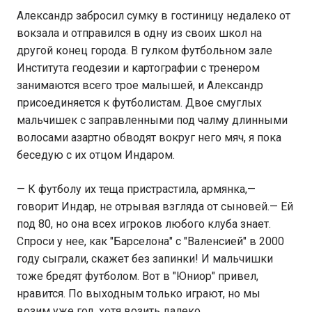
Александр забросил сумку в гостиницу недалеко от
вокзала и отправился в одну из своих школ на
другой конец города. В гулком футбольном зале
Института геодезии и картографии с тренером
занимаются всего трое малышей, и Александр
присоединяется к футболистам. Двое смуглых
мальчишек с заправленными под чалму длинными
волосами азартно обводят вокруг него мяч, я пока
беседую с их отцом Индаром.
— К футболу их теща пристрастила, армянка,—
говорит Индар, не отрывая взгляда от сыновей.— Ей
под 80, но она всех игроков любого клуба знает.
Спроси у нее, как "Барселона" с "Валенсией" в 2000
году сыграли, скажет без запинки! И мальчишки
тоже бредят футболом. Вот в "Юниор" привел,
нравится. По выходным только играют, но мы
возим уже год, хотя возить далеко.