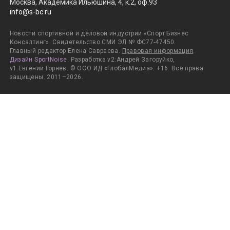
Москва, Академика Ильюшина, 4, к.2, оф.93
info@s-bc.ru
Новости спортивной и деловой индустрии «Спорт Бизнес
Консалтинг». Свидетельство СМИ ЭЛ № ФС77-47450.
Главный редактор Елена Савраева.
Правовая информация
.
Дизайн SportNoise
. Разработка v2:Андрей Загоруйко,
v1:Евгений Горяев. © ООО ИД «ГлобалМедиа». +16. Все права
защищены. 2011–2026.