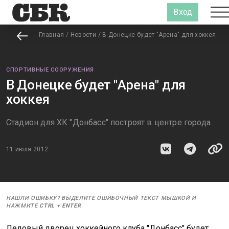
Вход
Главная
/
Новости
/
В Донецке будет "Арена" для хоккея
СПОРТИВНЫЕ СООРУЖЕНИЯ
В Донецке будет "Арена" для
хоккея
Стадион для ХК "Донбасс" построят в центре города
11 июля 2012
НАШЛИ ОШИБКУ? ВЫДЕЛИТЕ ОШИБОЧНЫЙ ТЕКСТ МЫШКОЙ И
НАЖМИТЕ
CTRL
+
ENTER
Ледовый дворец хоккейного клуба "Донбасс" будет