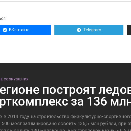
ЬСЯ
ВКонтакте
Telegram
Е СООРУЖЕНИЯ
егионе построят ледо
рткомплекс за 136 мл
е в 2014 году на строительство физкультурно-спортивног
а 500 мест запланировано освоить 136,5 млн рублей, при
тся выделить 130 миллионов, а из городской казны - 6,5 