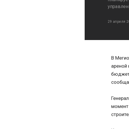
управлен
29 апреля 2
В Мегио
ареной 
бюджет 
сообща
Генера
момент 
строите