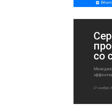
ВКонт
Сер
про
со 
Менеджер
эффектив
27 ноября 2