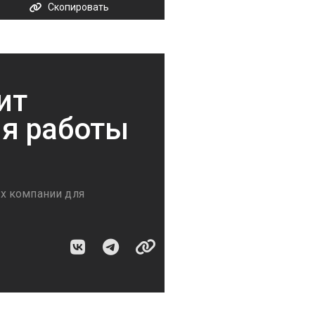
Скопировать
ит
я работы
х компании для