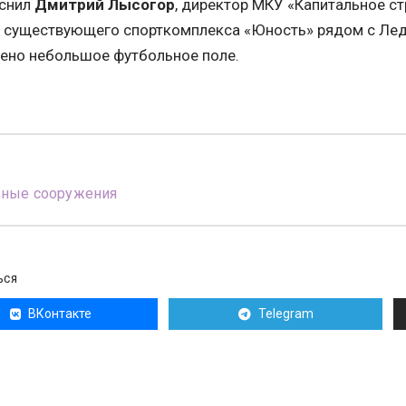
яснил
Дмитрий Лысогор
, директор МКУ «Капитальное ст
 существующего спорткомплекса «Юность» рядом с Ле
ено небольшое футбольное поле.
вные сооружения
ЬСЯ
ВКонтакте
Telegram