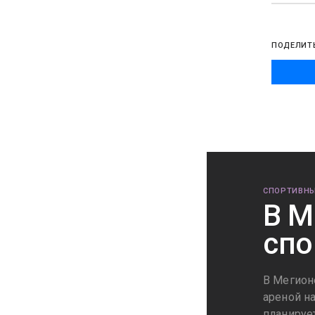
ПОДЕЛИТ
СПОРТИВНЫ
В М
спо
В Мегион
ареной н
планируе