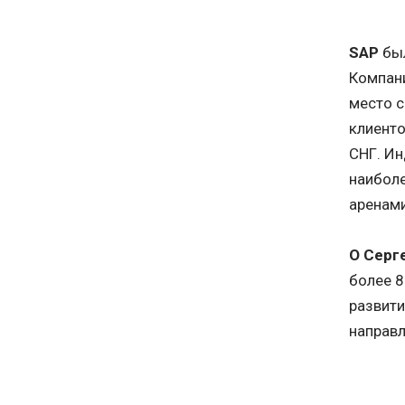
SAP
бы
Компани
место с
клиенто
СНГ. Ин
наиболе
аренам
О Серг
более 8
развити
направл