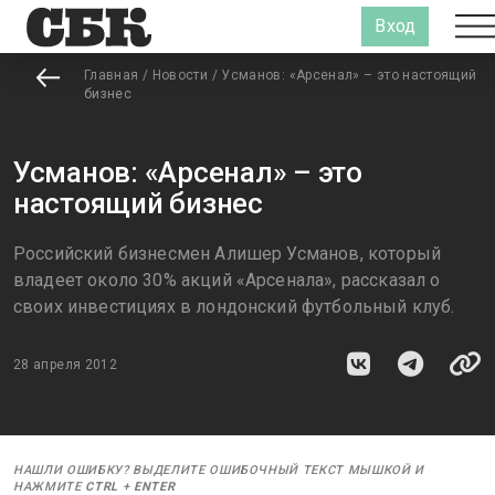
Вход
Главная
/
Новости
/
Усманов: «Арсенал» – это настоящий
бизнес
Усманов: «Арсенал» – это
настоящий бизнес
Российский бизнесмен Алишер Усманов, который
владеет около 30% акций «Арсенала», рассказал о
своих инвестициях в лондонский футбольный клуб.
28 апреля 2012
НАШЛИ ОШИБКУ? ВЫДЕЛИТЕ ОШИБОЧНЫЙ ТЕКСТ МЫШКОЙ И
НАЖМИТЕ
CTRL
+
ENTER