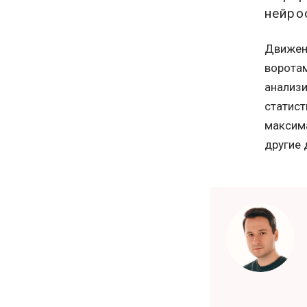
нейро
Движен
воротам
анализи
статист
максима
другие 