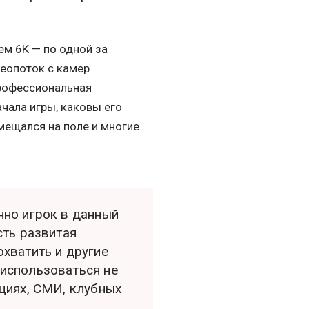
м 6K — по одной за
деопоток с камер
профессиональная
чала игры, каковы его
мещался на поле и многие
нно игрок в данный
сть развитая
охватить и другие
 использоваться не
яциях, СМИ, клубных