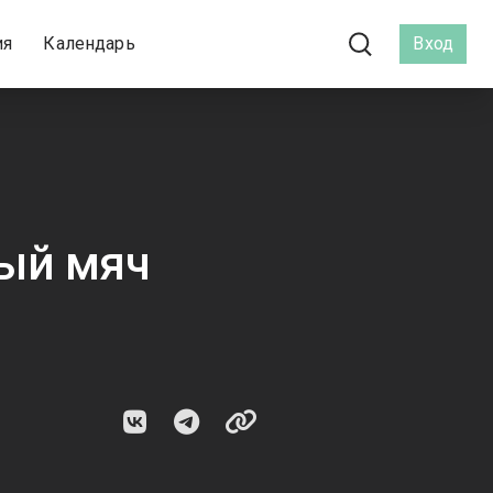
ия
Календарь
Вход
ый мяч