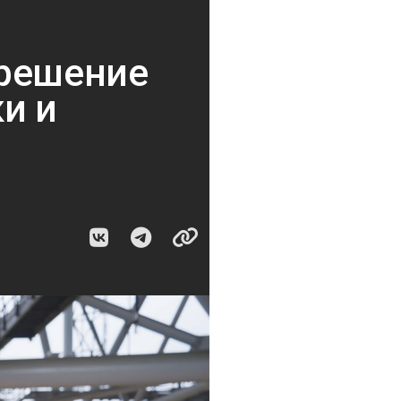
 решение
и и