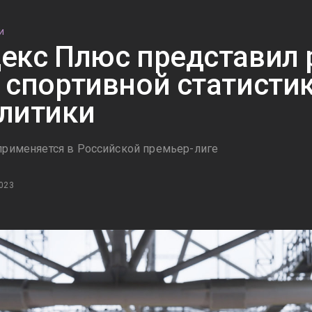
И
екс Плюс представил
 спортивной статистик
литики
применяется в Российской премьер-лиге
023