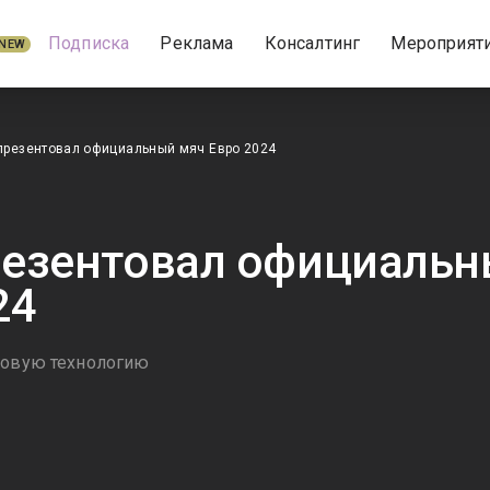
Подписка
Реклама
Консалтинг
Мероприят
NEW
презентовал официальный мяч Евро 2024
езентовал официальн
24
новую технологию