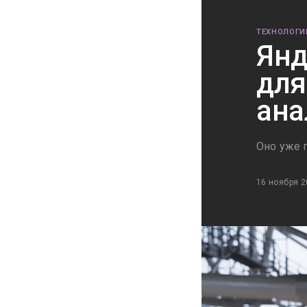
ТЕХНОЛОГИ
Янд
для
ана
Оно уже 
16 ноября 2