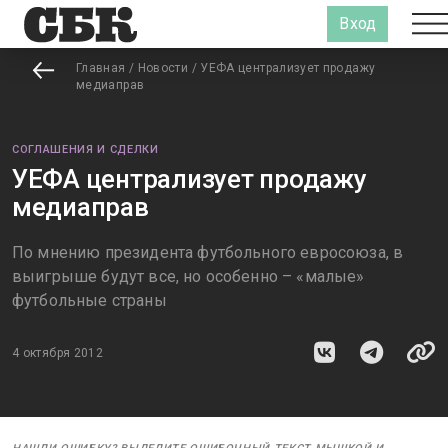
Вход
Главная
/
Новости
/
УЕФА централизует продажу
медиаправ
СОГЛАШЕНИЯ И СДЕЛКИ
УЕФА централизует продажу
медиаправ
По мнению президента футбольного евросоюза, в
выигрыше будут все, но особенно – «малые»
футбольные страны
4 октября 2012