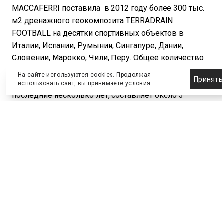
MACCAFERRI поставила в 2012 году более 300 тыс.
м2 дренажного геокомпозита TERRADRAIN
FOOTBALL на десятки спортивных объектов в
Италии, Испании, Румынии, Сингапуре, Дании,
Словении, Марокко, Чили, Перу. Общее количество
дренажного геокомпозита TERRADRAIN FOOTBALL,
На сайте используются cookies. Продолжая
Принят
поставленного MACCAFERRI на объекты за
использовать сайт, вы принимаете
условия
.
последние несколько лет, составляет около 3
млн.м2. В период с 18 по 21 октября 2012 г.
MACCAFERRI примет участие в спортивной выставке
SAIE (Италия), а в период с 10 по 14 октября 2012 г.
MACCAFERRI примет участие в выставке FOOT EXPO
(Марракеш, Марокко). Приглашаем посетить наши
стенды на данных выставках.
В связи с перспективностью рынка дренажных
композитов в РФ и СНГ и прогнозами его
колоссального роста в ближайшем десятилетии