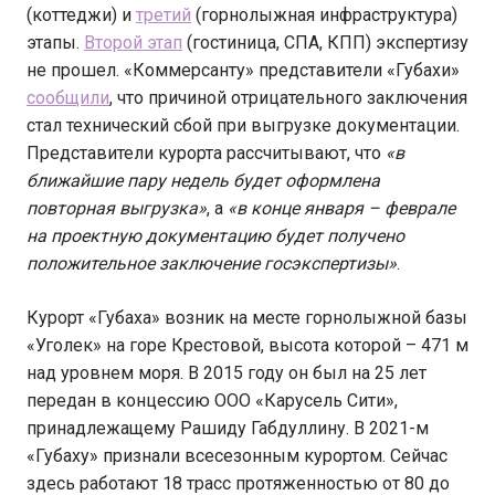
(коттеджи) и
третий
(горнолыжная инфраструктура)
этапы.
Второй этап
(гостиница, СПА, КПП) экспертизу
не прошел. «Коммерсанту» представители «Губахи»
сообщили
, что причиной отрицательного заключения
стал технический сбой при выгрузке документации.
Представители курорта рассчитывают, что
«в
ближайшие пару недель будет оформлена
повторная выгрузка»
, а
«в конце января – феврале
на проектную документацию будет получено
положительное заключение госэкспертизы»
.
Курорт «Губаха» возник на месте горнолыжной базы
«Уголек» на горе Крестовой, высота которой – 471 м
над уровнем моря. В 2015 году он был на 25 лет
передан в концессию ООО «Карусель Сити»,
принадлежащему Рашиду Габдуллину. В 2021-м
«Губаху» признали всесезонным курортом. Сейчас
здесь работают 18 трасс протяженностью от 80 до