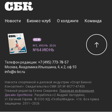
Новости
Бизнес-клуб
О холдинге
Команда
NEW
№2, ИЮНЬ 2026
№64 ИЮНЬ
Телефон редакции
:
+7 (495) 773-78-57
Москва, Академика Ильюшина, 4, к.2, оф.93
info@s-bc.ru
Новости спортивной и деловой индустрии «Спорт Бизнес
Консалтинг». Свидетельство СМИ ЭЛ № ФС77-47450.
Главный редактор Елена Савраева.
Правовая информация
.
Дизайн SportNoise
. Разработка v2:Андрей Загоруйко,
v1:Евгений Горяев. © ООО ИД «ГлобалМедиа». +16. Все права
защищены. 2011–2026.